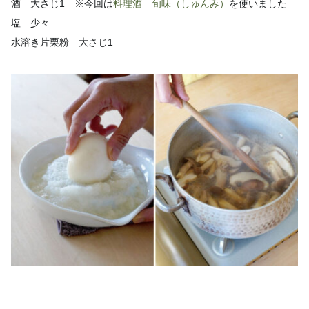
酒 大さじ1
※今回は
料理酒 旬味（しゅんみ）
を使いました
塩 少々
水溶き片栗粉 大さじ1