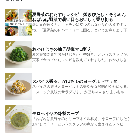
とうもろこし
エスニック
夏野菜のおたすけレシピ｜焼きびたし・そうめん・
ねばねば野菜で暑い日もおいしく乗り切る
暑い日が続くと、キッチンに立つのもなかなか大変ですよ
ね。「夏野菜のレパートリーに困る」というお声もよく耳に
します。 そ...
おかひじきの柚子胡椒マヨ和え
夏の葉物野菜でおかひじきが一番好き、というスタッフが、
実家で食べていたレシピを教えてくれました。おかひじきの
シャキシャキ...
スパイス香る、かぼちゃのヨーグルトサラダ
スパイスの香りとヨーグルトの爽やかな酸味がクセになる、
エスニック風味のサラダです。 かぼちゃをさつまいもやじ
ゃがいもに...
モロヘイヤの冷製スープ
「ねばねば夏野菜のオリーブオイル和え」をスープにしたら
おいしそう！ というスタッフの声から生まれたレシピ。つ
めたく冷やし...