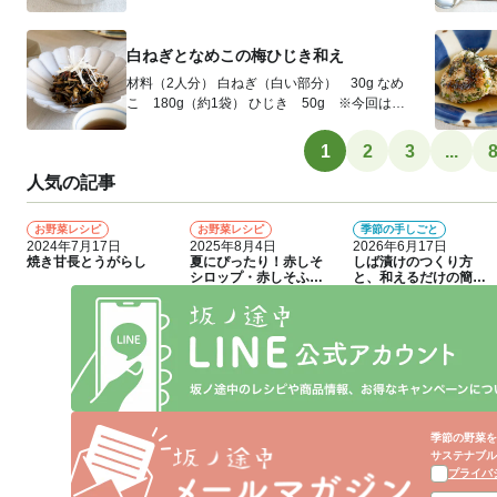
たのしみます。 材料（2人分） ...
白ねぎとなめこの梅ひじき和え
材料（2人分） 白ねぎ（白い部分） 30g なめ
こ 180g（約1袋） ひじき 50g ※今回は生
の状態のもの...
1
2
3
...
人気の記事
お野菜レシピ
お野菜レシピ
季節の手しごと
1
2
3
2024年7月17日
2025年8月4日
2026年6月17日
焼き甘長とうがらし
夏にぴったり！赤しそ
しば漬けのつくり方
シロップ・赤しそふり
と、和えるだけの簡単
かけのつくり方
アレンジレシピ
季節の野菜を
サステナブル
プライバ