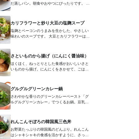
だ蒸しパン。朝食やおやつにぴったりです。 小
豆はまとめて塩ゆでしておけば、い...
カリフラワーと炒り大豆の塩麹スープ
塩麹とベーコンのうまみを生かした、やさしい
味わいのスープです。 大豆とカリフラワーは煮
る前にこんがり焼き色をつけること...
さといものから揚げ（にんにく醤油味）
ほくほく、ねっとりとした食感がおいしいさと
いものから揚げ。にんにくをきかせて、ごはん
にもお酒にも合う味付けに。レモンやパ...
グルグルグリーンカレー鍋
さわやかな香りのグリーンカレーペースト「グ
ルグルグリーンカレー」でつくるお鍋。豆乳や
おだしで辛さが和らいで、家族みんなで...
れんこんそぼろの韓国風三色丼
お野菜たっぷりの韓国風のどんぶり。れんこん
はシャキシャキの食感を活かすように、さっと