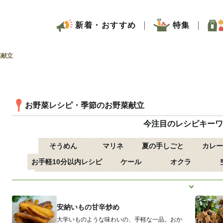
新着・おすすめ
特集
菜献立
お野菜レシピ・季節のお野菜献立
今注目のレシピキーワ
そうめん
マリネ
夏の手しごと
カレー
お手軽10分以内レシピ
ケール
オクラ
つるむらさき
トマト
きゅうり
子どもにお
もっと見
ズッキーニ
とうもろこし
安納いもの甘辛炒め
大学いものような味わいの、手軽な一品。おか