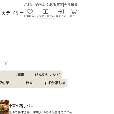
ご利用案内
よくある質問
会社概要
カテゴリー
お気に入り
レシピ・コラム
ログイン
カート
ード
塩麹
ひんやりレシピ
空心菜
枝豆
すずかぼちゃ
すすめ
おつまみ
赤しそ
る
エスニック
小豆の蒸しパン
塩ゆであずきを、黒糖入りの米粉生地でつつん