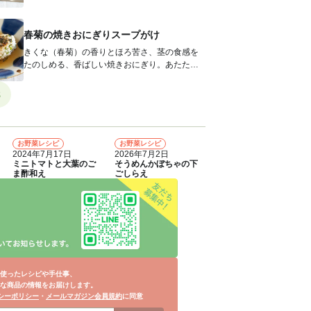
炒めるのがポイントです。 材料...
春菊の焼きおにぎりスープがけ
きくな（春菊）の香りとほろ苦さ、茎の食感を
たのしめる、香ばしい焼きおにぎり。あたたか
いおだしのスープをかけていただきます...
8
お野菜レシピ
お野菜レシピ
4
5
2024年7月17日
2026年7月2日
ミニトマトと大葉のご
そうめんかぼちゃの下
ま酢和え
ごしらえ
使ったレシピや手仕事、
な商品の情報をお届けします。
シーポリシー
・
メールマガジン会員規約
に同意