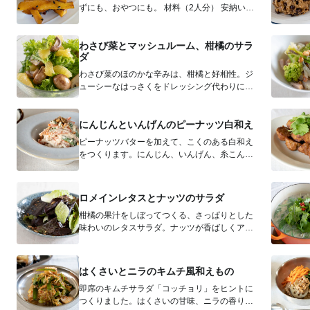
ずにも、おやつにも。 材料（2人分） 安納い
も 200g（小2個） 砂糖...
わさび菜とマッシュルーム、柑橘のサラ
ダ
わさび菜のほのかな辛みは、柑橘と好相性。ジ
ューシーなはっさくをドレッシング代わりにし
てサラダをつくります。マッシュルーム...
にんじんといんげんのピーナッツ白和え
ピーナッツバターを加えて、こくのある白和え
をつくります。にんじん、いんげん、糸こんに
ゃくの食感がたのしい一品です。 材...
ロメインレタスとナッツのサラダ
柑橘の果汁をしぼってつくる、さっぱりとした
味わいのレタスサラダ。ナッツが香ばしくアク
セントに。 材料（2人分）...
はくさいとニラのキムチ風和えもの
即席のキムチサラダ「コッチョリ」をヒントに
つくりました。はくさいの甘味、ニラの香りを