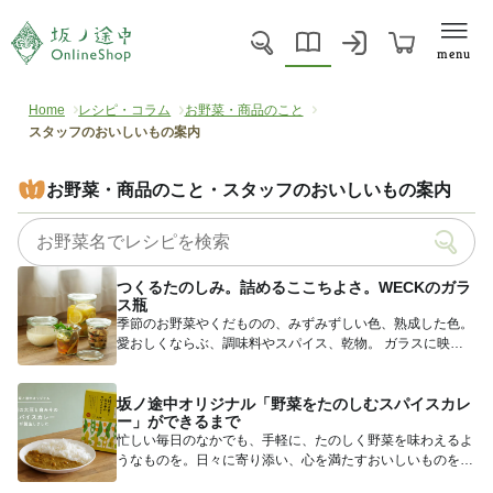
menu
Home
レシピ・コラム
お野菜・商品のこと
スタッフのおいしいもの案内
お野菜・商品のこと・スタッフのおいしいもの案内
つくるたのしみ。詰めるここちよさ。WECKのガラ
ス瓶
季節のお野菜やくだものの、みずみずしい色、熟成した色。
愛おしくならぶ、調味料やスパイス、乾物。 ガラスに映
る、日常...
坂ノ途中オリジナル「野菜をたのしむスパイスカレ
ー」ができるまで
忙しい毎日のなかでも、手軽に、たのしく野菜を味わえるよ
うなものを。日々に寄り添い、心を満たすおいしいものを。
そんな想いか...