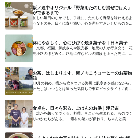
坂ノ途中オリジナル「野菜をたのしむ混ぜごはん」
ができるまで
忙しい毎日のなかでも、手軽に、たのしく野菜を味わえるよ
うなものを。日々に寄り添い、心を満たすおいしいものを。
そんな想いか...
体にやさしく、心にひびく焼き菓子を｜日々菓子
京都、祇園。舞妓さんや観光客、地元の人が行き交う、花
見小路のほど近く。路地に佇むビルの階段を上った先に、ち
いさなお菓子...
お茶、はじまります。海ノ向こうコーヒーのお茶物
語
10月の初め。横から吹きつける海風に肌寒さを感じながら、
わたしはいつもとは違った気持ちで東京ビックサイトに向か
いました。...
食卓を、日々を彩る、ごはんのお供｜津乃吉
誰かを想ってつくる、料理。そこから生まれる、ものづく
りのかたちがある。 「素材の魅力が伝わり、ちゃんと美味
しいもの」...