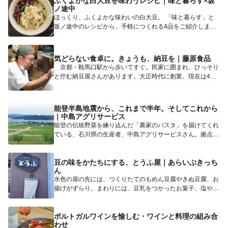
ふくよかな白大豆を味わうレシピ｜味と暮らす×坂
ノ途中
ほっくり、ふくよかな味わいの白大豆。 「味と暮らす」と
坂ノ途中のレシピから、手軽につくれる4品をご紹介しま
す。 ...
気どらない食卓に。きょうも、納豆を｜藤原食品
京都・鞍馬口駅から歩いてすぐ。民家に囲まれ、ひっそり
と佇む納豆屋さんがあります。大正時代に創業、現在は4代
目の藤原和也...
能登半島地震から、これまで半年。そしてこれから
｜中島アグリサービス
能登の伝統野菜を練り込んだ「農家のパスタ」を届けてくれ
ている、石川県の生産者、中島アグリサービスさん。拠点を
おく七尾市は...
豆の味をかたちにする、とうふ屋｜あらいぶきっち
ん
水色の扉の先には、つくりたてのもめん豆腐やきぬ豆腐、お
揚げがずらり。まわりには、豆乳をつかったお菓子、塩や油
といった日常...
ポルトガルワインを愉しむ・ワインと料理の組み合
わせ