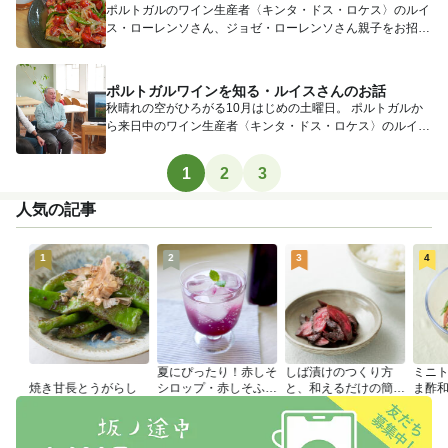
ポルトガルのワイン生産者〈キンタ・ドス・ロケス〉のルイ
ス・ローレンソさん、ジョゼ・ローレンソさん親子をお招き
したワイン勉...
ポルトガルワインを知る・ルイスさんのお話
秋晴れの空がひろがる10月はじめの土曜日。 ポルトガルか
ら来日中のワイン生産者〈キンタ・ドス・ロケス〉のルイ
ス・ローレ...
1
2
3
人気の記事
1
2
3
4
夏にぴったり！赤しそ
しば漬けのつくり方
ミニ
焼き甘長とうがらし
シロップ・赤しそふり
と、和えるだけの簡単
ま酢
かけのつくり方
アレンジレシピ