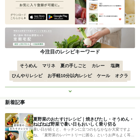
今注目のレシピキーワード
そうめん
マリネ
夏の手しごと
カレー
塩麹
ひんやりレシピ
お手軽10分以内レシピ
ケール
オクラ
空心菜
枝豆
すずかぼちゃ
つるむらさき
トマト
もっと見る
きゅうり
子どもにおすすめ
おつまみ
赤しそ
ズッキーニ
新着記事
とうもろこし
エスニック
夏野菜のおたすけレシピ｜焼きびたし・そうめん・
ねばねば野菜で暑い日もおいしく乗り切る
暑い日が続くと、キッチンに立つのもなかなか大変ですよ
ね。「夏野菜のレパートリーに困る」というお声もよく耳に