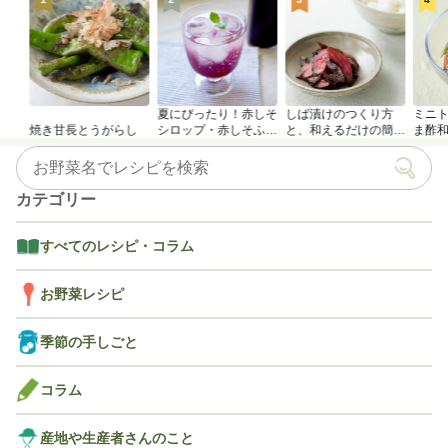
夏にぴったり！赤しそ
しば漬けのつくり方
ミニ
焼き甘長とうがらし
シロップ・赤しそふり
と、和えるだけの簡単
ま酢
かけのつくり方
アレンジレシピ
カテゴリー
すべてのレシピ・コラム
お野菜レシピ
季節の手しごと
コラム
産地や生産者さんのこと