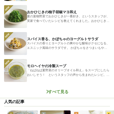
します。 そ...
おかひじきの柚子胡椒マヨ和え
夏の葉物野菜でおかひじきが一番好き、というスタッフが、
実家で食べていたレシピを教えてくれました。おかひじきの
シャキシャキ...
スパイス香る、かぼちゃのヨーグルトサラダ
スパイスの香りとヨーグルトの爽やかな酸味がクセになる、
エスニック風味のサラダです。 かぼちゃをさつまいもやじ
ゃがいもに...
モロヘイヤの冷製スープ
「ねばねば夏野菜のオリーブオイル和え」をスープにしたら
おいしそう！ というスタッフの声から生まれたレシピ。つ
めたく冷やし...
すべて見る
人気の記事
1
2
3
4