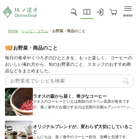
menu
Home
レシピ・コラム
お野菜・商品のこと
お野菜・商品のこと
毎日の食卓やくつろぎのひとときを、もっと楽しく。 コーヒーの
おいしい淹れ方から、旬のお野菜のこと、スタッフのおすすめ商
品などをまとめました。
ラオスの森から届く、希少なコーヒー
ラオスのコーヒーといえば南部のボラベン高原が有名です
が、坂ノ途中がお届けするのは北部の古都ルアンパバーンか
らさらに奥地─...
オリジナルブレンドが、変わらず大切にしているこ
と
こんにちは。坂ノ途中のコーヒー担当、岩﨑と北浦です。