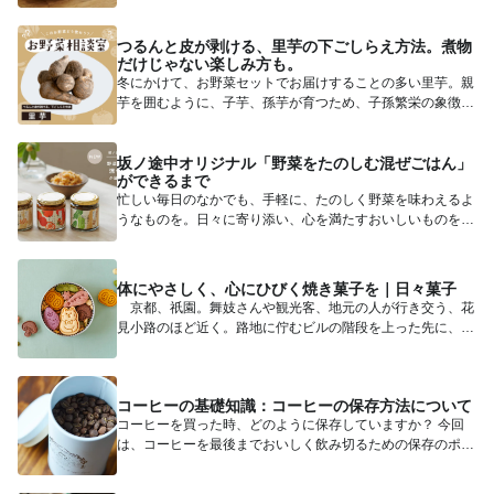
そんな想いか...
つるんと皮が剥ける、里芋の下ごしらえ方法。煮物
だけじゃない楽しみ方も。
冬にかけて、お野菜セットでお届けすることの多い里芋。親
芋を囲むように、子芋、孫芋が育つため、子孫繁栄の象徴と
され、縁起が...
坂ノ途中オリジナル「野菜をたのしむ混ぜごはん」
ができるまで
忙しい毎日のなかでも、手軽に、たのしく野菜を味わえるよ
うなものを。日々に寄り添い、心を満たすおいしいものを。
そんな想いか...
体にやさしく、心にひびく焼き菓子を｜日々菓子
京都、祇園。舞妓さんや観光客、地元の人が行き交う、花
見小路のほど近く。路地に佇むビルの階段を上った先に、ち
いさなお菓子...
コーヒーの基礎知識：コーヒーの保存方法について
コーヒーを買った時、どのように保存していますか？ 今回
は、コーヒーを最後までおいしく飲み切るための保存のポイ
ントについ...