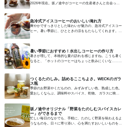
2026年現在。坂ノ途中がコーヒーの生産者さんと出会って
10年、...
急冷式アイスコーヒーのおいしい淹れ方
爽やかですっきりとした味わいが魅力の、急冷式アイスコー
ヒー。暑い季節に、ひとときの涼をもたらしてくれます。
今回は、カ...
暑い季節におすすめ！水出しコーヒーの作り方
暑さが増して、本格的な夏の訪れを感じますね。こうも暑く
なると、「ホットのコーヒーはちょっと飲みにくいな……」
「淹れるのも...
つくるたのしみ。詰めるここちよさ。WECKのガラ
ス瓶
季節のお野菜やくだものの、みずみずしい色、熟成した色。
愛おしくならぶ、調味料やスパイス、乾物。 ガラスに映
る、日常...
坂ノ途中オリジナル「野菜をたのしむスパイスカレ
ー」ができるまで
忙しい毎日のなかでも、手軽に、たのしく野菜を味わえるよ
うなものを。日々に寄り添い、心を満たすおいしいものを。