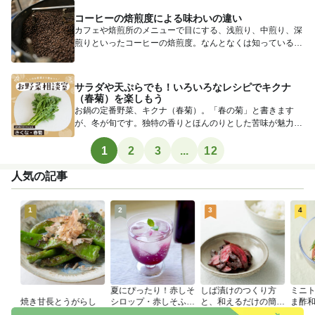
コーヒーの焙煎度による味わいの違い
カフェや焙煎所のメニューで目にする、浅煎り、中煎り、深
煎りといったコーヒーの焙煎度。なんとなくは知っているけ
れど、どうや...
サラダや天ぷらでも！いろいろなレシピでキクナ
（春菊）を楽しもう
お鍋の定番野菜、キクナ（春菊）。「春の菊」と書きます
が、冬が旬です。独特の香りとほんのりとした苦味が魅力で
すが、一方で、...
1
2
3
...
12
人気の記事
1
2
3
4
夏にぴったり！赤しそ
しば漬けのつくり方
ミニ
焼き甘長とうがらし
シロップ・赤しそふり
と、和えるだけの簡単
ま酢
かけのつくり方
アレンジレシピ