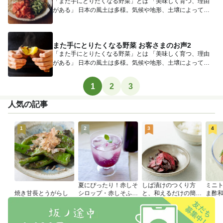
「また手にとりたくなる野菜」とは 「美味しく育つ、理由
がある」 日本の風土は多様。気候や地形、土壌によって、
育つ作物...
また手にとりたくなる野菜 お客さまのお声2
「また手にとりたくなる野菜」とは 「美味しく育つ、理由
がある」 日本の風土は多様。気候や地形、土壌によって、
育つ作物...
1
2
3
人気の記事
1
2
3
4
夏にぴったり！赤しそ
しば漬けのつくり方
ミニ
焼き甘長とうがらし
シロップ・赤しそふり
と、和えるだけの簡単
ま酢
かけのつくり方
アレンジレシピ