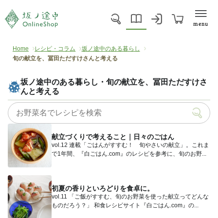
menu
Home
レシピ・コラム
坂ノ途中のある暮らし
旬の献立を、冨田ただすけさんと考える
坂ノ途中のある暮らし・旬の献立を、冨田ただすけさ
んと考える
献立づくりで考えること｜日々のごはん
vol.12 連載「ごはんがすすむ！ 旬やさいの献立」。これま
で1年間、『白ごはん.com』のレシピを参考に、旬のお野...
初夏の香りといろどりを食卓に。
vol.11 「ご飯がすすむ、旬のお野菜を使った献立ってどんな
ものだろう？」 和食レシピサイト『白ごはん.com』の...