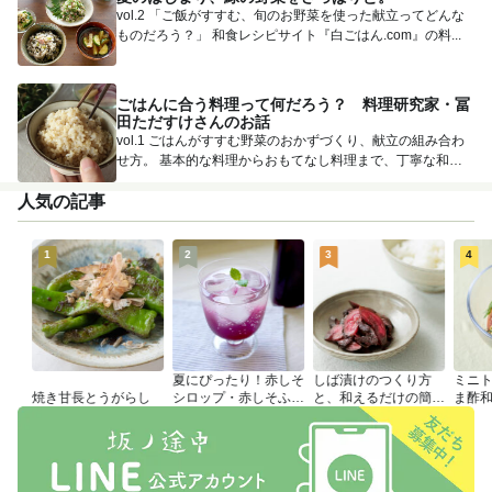
vol.2 「ご飯がすすむ、旬のお野菜を使った献立ってどんな
ものだろう？」 和食レシピサイト『白ごはん.com』の料...
ごはんに合う料理って何だろう？ 料理研究家・冨
田ただすけさんのお話
vol.1 ごはんがすすむ野菜のおかずづくり、献立の組み合わ
せ方。 基本的な料理からおもてなし料理まで、丁寧な和食
レ...
人気の記事
1
2
3
4
夏にぴったり！赤しそ
しば漬けのつくり方
ミニ
焼き甘長とうがらし
シロップ・赤しそふり
と、和えるだけの簡単
ま酢
かけのつくり方
アレンジレシピ