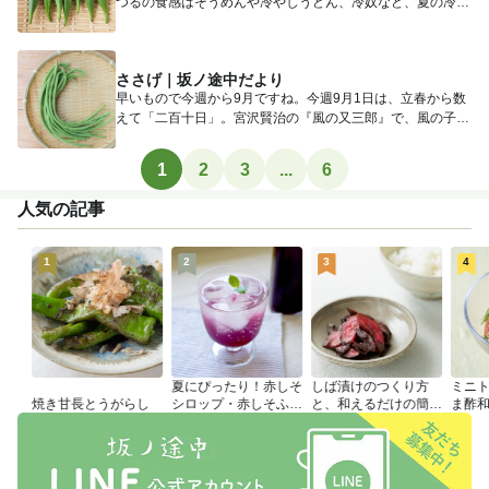
つるの食感はそうめんや冷やしうどん、冷奴など、夏の冷た
いメニュー...
ささげ｜坂ノ途中だより
早いもので今週から9月ですね。今週9月1日は、立春から数
えて「二百十日」。宮沢賢治の『風の又三郎』で、風の子・
三郎が転校...
1
2
3
...
6
人気の記事
1
2
3
4
夏にぴったり！赤しそ
しば漬けのつくり方
ミニ
焼き甘長とうがらし
シロップ・赤しそふり
と、和えるだけの簡単
ま酢
かけのつくり方
アレンジレシピ