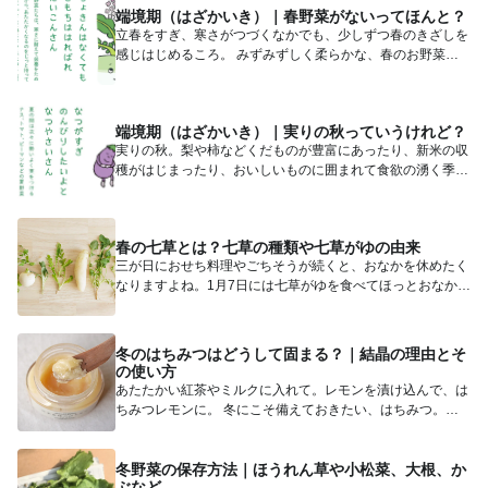
端境期（はざかいき）｜春野菜がないってほんと？
立春をすぎ、寒さがつづくなかでも、少しずつ春のきざしを
感じはじめるころ。 みずみずしく柔らかな、春のお野菜が
待ち遠しく...
端境期（はざかいき）｜実りの秋っていうけれど？
実りの秋。梨や柿などくだものが豊富にあったり、新米の収
穫がはじまったり、おいしいものに囲まれて食欲の湧く季節
です。 さ...
春の七草とは？七草の種類や七草がゆの由来
三が日におせち料理やごちそうが続くと、おなかを休めたく
なりますよね。1月7日には七草がゆを食べてほっとおなかの
調子を整え...
冬のはちみつはどうして固まる？｜結晶の理由とそ
の使い方
あたたかい紅茶やミルクに入れて。レモンを漬け込んで、は
ちみつレモンに。 冬にこそ備えておきたい、はちみつ。
花々の蜜...
冬野菜の保存方法｜ほうれん草や小松菜、大根、か
ぶなど