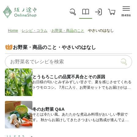
menu
Home
レシピ・コラム
お野菜・商品のこと
やさいのはなし
お野菜・商品のこと・やさいのはなし
とうもろこしの品質不具合とその原因
お日様の匂いとみずみずしい甘さで、夏を感じさせてくれる
トウモロコシ。 7月に入り、お野菜セットでもお届けがはじ
まってい...
冬のお野菜 Q&A
そとは冷たい風。あたたかな煮込み料理がおいしい季節で
す。 秋からお届けしてきたさつまいもは熟成が進んでより
甘く、れんこ...