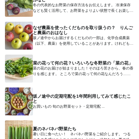
冬の代表的なお野菜の保存方法をお伝えします。 冷凍保存
なども賢く活用して、お野菜をよりよい状態で長くお楽しみ
いただけた...
なぜ農薬を使ったくだものを取り扱うの？ りんご
と農薬のおはなし
坂ノ途中からお届けするくだものの一部は、化学合成農薬
（以下、農薬）を使用していることがあります。けれども分
量は、その地域...
菜の花って何の花？いろいろな冬野菜の「菜の花」
菜の花のお届けが始まりました！そのほろ苦さから、春の香
りを感じます。 ところで菜の花って何の花なんだろう…と
思ったこと...
坂ノ途中の定期宅配を1年間利用してみて感じたこ
と
お買いもの 旬のお野菜セット・定期宅配 ...
夏のネバネバ野菜たち
暑い日に食べたい！ ネバネバ野菜をご紹介します。 つる