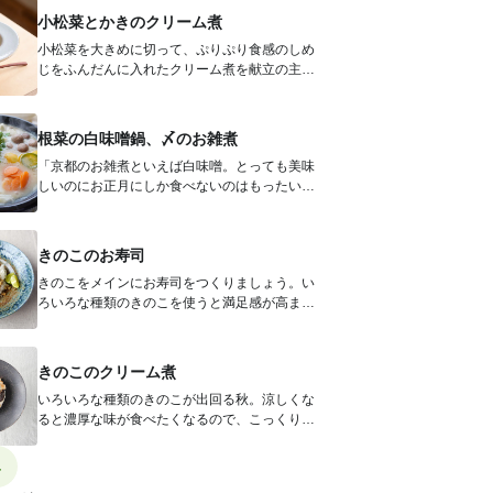
小松菜とかきのクリーム煮
小松菜を大きめに切って、ぷりぷり食感のしめ
じをふんだんに入れたクリーム煮を献立の主役
に。 手間のかかりそうなクリーム煮...
根菜の白味噌鍋、〆のお雑煮
「京都のお雑煮といえば白味噌。とっても美味
しいのにお正月にしか食べないのはもったいな
い！」とレシピ担当の酒井さん。そこで...
きのこのお寿司
きのこをメインにお寿司をつくりましょう。い
ろいろな種類のきのこを使うと満足感が高まり
ます。具ごとに味付けをしなくていいの...
きのこのクリーム煮
いろいろな種類のきのこが出回る秋。涼しくな
ると濃厚な味が食べたくなるので、こっくりし
た味わいのクリーム煮はぴったり。しい...
4