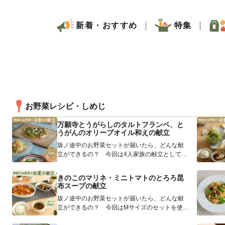
新着・おすすめ
特集
お野菜レシピ・しめじ
万願寺とうがらしのタルトフランベ、と
うがんのオリーブオイル和えの献立
坂ノ途中のお野菜セットが届いたら、どんな献
立ができるの？ 今回は4人家族の献立として、
まかない担当のまゆさんが、Sサイズ...
きのこのマリネ・ミニトマトのとろろ昆
布スープの献立
坂ノ途中のお野菜セットが届いたら、どんな献
立ができるの？ 今回はMサイズのセットを使っ
て、3人家族の献立を考えてみました...