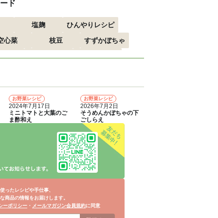
ード
塩麹
ひんやりレシピ
空心菜
枝豆
すずかぼちゃ
すすめ
おつまみ
赤しそ
る
エスニック
お野菜レシピ
お野菜レシピ
4
5
2024年7月17日
2026年7月2日
ミニトマトと大葉のご
そうめんかぼちゃの下
ま酢和え
ごしらえ
使ったレシピや手仕事、
な商品の情報をお届けします。
シーポリシー
・
メールマガジン会員規約
に同意