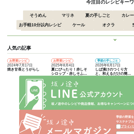
今注目のレシピキーワ
そうめん
マリネ
夏の手しごと
カレー
お手軽10分以内レシピ
ケール
オクラ
つるむらさき
トマト
きゅうり
子どもにお
もっと見
ズッキーニ
とうもろこし
人気の記事
お野菜レシピ
お野菜レシピ
季節の手しごと
1
2
3
2024年7月17日
2025年8月4日
2026年6月17日
焼き甘長とうがらし
夏にぴったり！赤しそ
しば漬けのつくり方
シロップ・赤しそふり
と、和えるだけの簡単
かけのつくり方
アレンジレシピ
季節の野菜を
サステナブル
プライバ