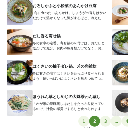
おろしかぶと小松菜のあんかけ豆腐
冬に食べたいあんかけ。しょうがの香りはかい
だだけで温かくなった気がするほど、冷えた身
体をぽかぽかにしてく...
だし香る寄せ鍋
冬の食卓の定番、寄せ鍋の味付けは、おだしと
塩だけで充分。お肉や魚介類だけでなく、お野
菜からもしっかりと味がしみ出て、何杯...
はくさいの柚子ダレ鍋、〆の卵雑炊
冬に甘さの増すはくさいをたっぷり食べられる
よう、鍋いっぱいにはくさいを敷きつめてつく
ります。ぷりぷりのしめじやシャキシャ...
ほうれん草としめじの大鉢茶わん蒸し
「わが家の茶碗蒸しはだしをたっぷり使ってい
るので、汁物の感覚でするりと食べられます」
と、レシピ担当の酒井さん。あっさりし...
1
2
3
...