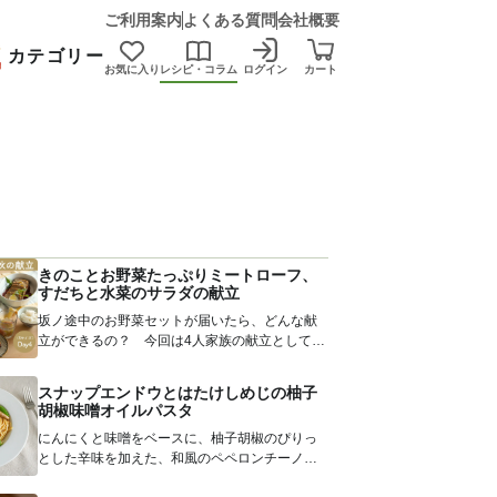
ご利用案内
よくある質問
会社概要
カテゴリー
お気に入り
レシピ・コラム
ログイン
カート
きのことお野菜たっぷりミートローフ、
すだちと水菜のサラダの献立
坂ノ途中のお野菜セットが届いたら、どんな献
立ができるの？ 今回は4人家族の献立として、
まかない担当のまゆさんが、Sサイズ...
スナップエンドウとはたけしめじの柚子
胡椒味噌オイルパスタ
にんにくと味噌をベースに、柚子胡椒のぴりっ
とした辛味を加えた、和風のペペロンチーノ。
スナップエンドウとハタケシメジの...