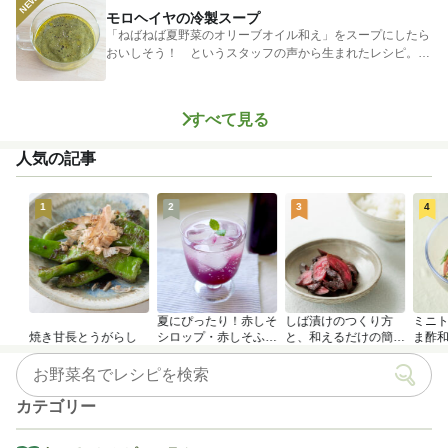
モロヘイヤの冷製スープ
「ねばねば夏野菜のオリーブオイル和え」をスープにしたら
おいしそう！ というスタッフの声から生まれたレシピ。つ
めたく冷やし...
すべて見る
人気の記事
1
2
3
4
夏にぴったり！赤しそ
しば漬けのつくり方
ミニ
焼き甘長とうがらし
シロップ・赤しそふり
と、和えるだけの簡単
ま酢
かけのつくり方
アレンジレシピ
カテゴリー