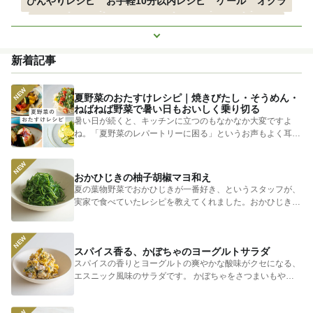
ひんやりレシピ
お手軽10分以内レシピ
ケール
オクラ
空心菜
枝豆
すずかぼちゃ
つるむらさき
トマト
もっと見る
きゅうり
子どもにおすすめ
おつまみ
赤しそ
ズッキーニ
新着記事
とうもろこし
エスニック
夏野菜のおたすけレシピ｜焼きびたし・そうめん・
ねばねば野菜で暑い日もおいしく乗り切る
暑い日が続くと、キッチンに立つのもなかなか大変ですよ
ね。「夏野菜のレパートリーに困る」というお声もよく耳に
します。 そ...
おかひじきの柚子胡椒マヨ和え
夏の葉物野菜でおかひじきが一番好き、というスタッフが、
実家で食べていたレシピを教えてくれました。おかひじきの
シャキシャキ...
スパイス香る、かぼちゃのヨーグルトサラダ
スパイスの香りとヨーグルトの爽やかな酸味がクセになる、
エスニック風味のサラダです。 かぼちゃをさつまいもやじ
ゃがいもに...