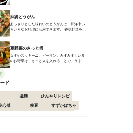
お野菜の甘味と、甘酢あんの相性がぴっ...
麻婆とうがん
あっさりとした味わいのとうがんは、和洋中い
ろいろなお料理に活用できます。 香味野菜を合
わせ、しっかりとした味付けで、ご...
夏野菜のさっと煮
なすやズッキーニ、ピーマン。みずみずしい夏
のお野菜は、さっと火を入れることで、うまみ
が濃縮して、引きしまった歯ごたえに。...
2
ード
塩麹
ひんやりレシピ
空心菜
枝豆
すずかぼちゃ
すすめ
おつまみ
赤しそ
る
エスニック