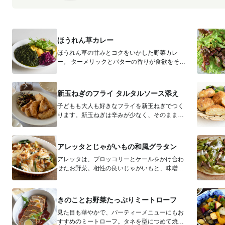
ほうれん草カレー
ほうれん草の甘みとコクをいかした野菜カレ
ー。 ターメリックとバターの香りが食欲をそそ
る、ターメリックライスと一緒にいた...
新玉ねぎのフライ タルタルソース添え
子どもも大人も好きなフライを新玉ねぎでつく
ります。新玉ねぎは辛みが少なく、そのまま生
で食べても美味しいので、揚げ時間も短...
アレッタとじゃがいもの和風グラタン
アレッタは、ブロッコリーとケールをかけ合わ
せたお野菜。相性の良いじゃがいもと、味噌マ
ヨネーズ風味のグラタンに仕上げました...
きのことお野菜たっぷりミートローフ
見た目も華やかで、パーティーメニューにもお
すすめのミートローフ。タネを型につめて焼く