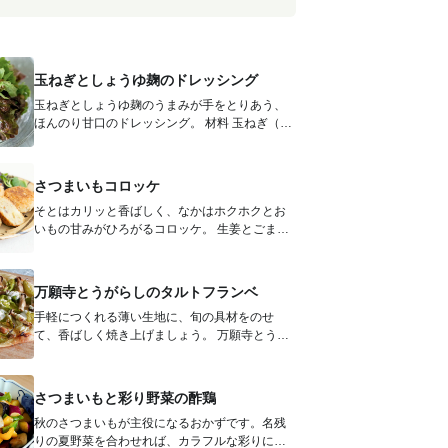
玉ねぎとしょうゆ麹のドレッシング
玉ねぎとしょうゆ麹のうまみが手をとりあう、
ほんのり甘口のドレッシング。 材料 玉ねぎ（す
りおろし） 30g 酢...
さつまいもコロッケ
そとはカリッと香ばしく、なかはホクホクとお
いもの甘みがひろがるコロッケ。 生姜とごまの
風味がほんのりきいて、ごはんのお...
万願寺とうがらしのタルトフランベ
手軽につくれる薄い生地に、旬の具材をのせ
て、香ばしく焼き上げましょう。 万願寺とうが
らしのほろ苦さときのこのうまみがマ...
さつまいもと彩り野菜の酢鶏
秋のさつまいもが主役になるおかずです。名残
りの夏野菜を合わせれば、カラフルな彩りに。