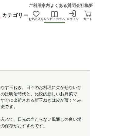
ご利用案内
よくある質問
会社概要
カテゴリー
お気に入り
レシピ・コラム
ログイン
カート
こなす玉ねぎ。日々のお料理に欠かせない存
たのは明治時代と、比較的新しいお野菜で
後すぐに出荷される新玉ねぎは皮が薄くてみ
特徴です。
に入れて、日光の当たらない風通しの良い場
での保存がおすすめです。