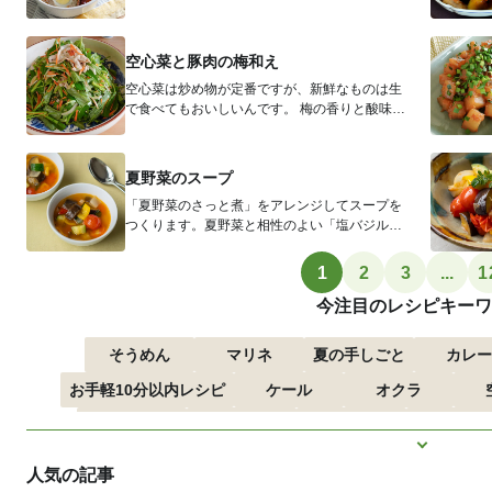
だけなので作ってみると意外と簡単です...
空心菜と豚肉の梅和え
空心菜は炒め物が定番ですが、新鮮なものは生
で食べてもおいしいんです。 梅の香りと酸味、
甘味がきいた、さっぱりと食べられ...
夏野菜のスープ
「夏野菜のさっと煮」をアレンジしてスープを
つくります。夏野菜と相性のよい「塩バジル」
で、香りも豊かに仕上げました。なけれ...
1
2
3
...
1
今注目のレシピキーワ
そうめん
マリネ
夏の手しごと
カレー
お手軽10分以内レシピ
ケール
オクラ
つるむらさき
トマト
きゅうり
子どもにお
もっと見
ズッキーニ
とうもろこし
人気の記事