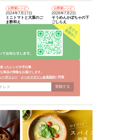
お野菜レシピ
お野菜レシピ
4
5
2024年7月17日
2026年7月2日
ミニトマトと大葉のご
そうめんかぼちゃの下
ま酢和え
ごしらえ
使ったレシピや手仕事、
な商品の情報をお届けします。
シーポリシー
・
メールマガジン会員規約
に同意
登録する