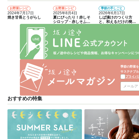
お野菜レシピ
お野菜レシピ
季節の手しごと
1
2
3
2024年7月17日
2025年8月4日
2026年6月17日
焼き甘長とうがらし
夏にぴったり！赤しそ
しば漬けのつくり方
シロップ・赤しそふり
と、和えるだけの簡単
かけのつくり方
アレンジレシピ
季節の野菜を
サステナブル
プライバ
おすすめの特集