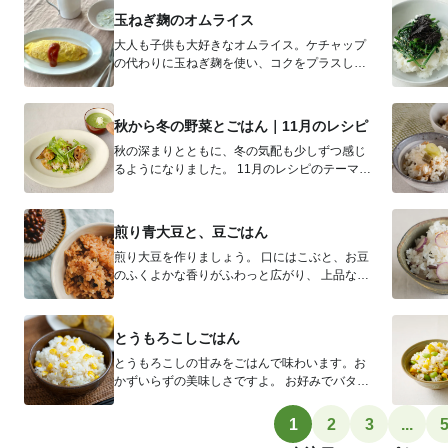
玉ねぎ麹のオムライス
大人も子供も大好きなオムライス。ケチャップ
の代わりに玉ねぎ麹を使い、コクをプラスしま
した。 材料（2人分） ごはん ...
秋から冬の野菜とごはん｜11月のレシピ
秋の深まりとともに、冬の気配も少しずつ感じ
るようになりました。 11月のレシピのテーマは
「ごはん」。 ほっくりとした...
煎り青大豆と、豆ごはん
煎り大豆を作りましょう。 口にはこぶと、お豆
のふくよかな香りがふわっと広がり、 上品な甘
さに、ポリポリと手がとまりま...
とうもろこしごはん
とうもろこしの甘みをごはんで味わいます。お
かずいらずの美味しさですよ。 お好みでバター
をのせたり、しょうゆをたらしても...
1
2
3
...