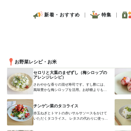
新着・おすすめ
特集
お野菜レシピ・お米
セロリと大葉のまぜずし（梅シロップの
アレンジレシピ）
さわやかな香りの混ぜ寿司です。すし酢には、
風味豊かな梅シロップを活用。お砂糖よりも混
ざりやすく、お手軽です。お好みの薬味...
チンゲン菜のタコライス
赤玉ねぎとトマトの赤いサルサソースをかけて
いただくタコライス。 レタスの代わりに使った
のは、チンゲン菜。ほろ苦さがスパ...