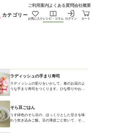
ご利用案内
よくある質問
会社概要
カテゴリー
お気に入り
レシピ・コラム
ログイン
カート
ラディッシュの手まり寿司
ラディッシュの彩りをいかして、春のお花のよ
うな手まり寿司をつくります。ひな祭りやお花
見など、はなやかな日のお料理にもぴっ...
そら豆ごはん
うす緑色のそら豆の、ほっくりとした甘さを味
わう炊き込みご飯。豆の薄皮ごと炊いて、その
うまみをお米に染み込ませます。塩、酒...