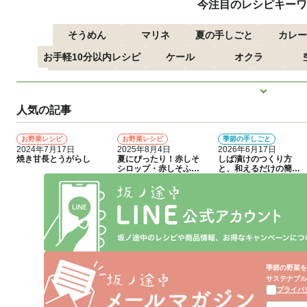
今注目のレシピキーワ
そうめん
マリネ
夏の手しごと
カレー
お手軽10分以内レシピ
ケール
オクラ
つるむらさき
トマト
きゅうり
子どもにお
もっと見
ズッキーニ
とうもろこし
人気の記事
お野菜レシピ
お野菜レシピ
季節の手しごと
1
2
3
2024年7月17日
2025年8月4日
2026年6月17日
焼き甘長とうがらし
夏にぴったり！赤しそ
しば漬けのつくり方
シロップ・赤しそふり
と、和えるだけの簡単
かけのつくり方
アレンジレシピ
季節の野菜を
サステナブル
プライバ