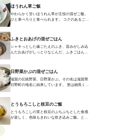
ほうれん草ご飯
やわらかく甘いほうれん草が主役の混ぜご飯。
ひと束ぺろりと食べられます。 コクのあるごま
油、風味豊かな海苔を重ねると、お...
ふきとおあげの混ぜごはん
シャキっとした歯ごたえのふき、旨みがしみ込
んだおあげがしっとりなじんだ、ふきごはん。
ほろ苦く、さわやかな春の香りです。お...
日野菜かぶの混ぜごはん
滋賀の伝統野菜、日野菜かぶ。その名は滋賀県
日野町の地名に由来しています。 形は細長く、
茎や根の上部分は赤紫色、根の下部...
とうもろこしと枝豆のご飯
とうもろこしの実と枝豆のぷちぷちとした食感
が楽しく、色味もきれいな炊き込みご飯。とう
もろこしの芯も一緒に炊き込むことで、...
5