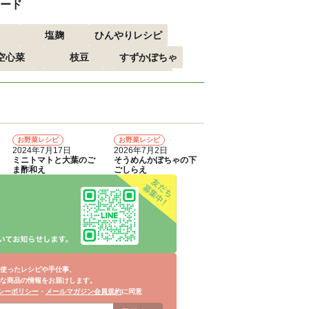
ード
塩麹
ひんやりレシピ
空心菜
枝豆
すずかぼちゃ
すすめ
おつまみ
赤しそ
る
エスニック
お野菜レシピ
お野菜レシピ
4
5
2024年7月17日
2026年7月2日
ミニトマトと大葉のご
そうめんかぼちゃの下
ま酢和え
ごしらえ
使ったレシピや手仕事、
な商品の情報をお届けします。
シーポリシー
・
メールマガジン会員規約
に同意