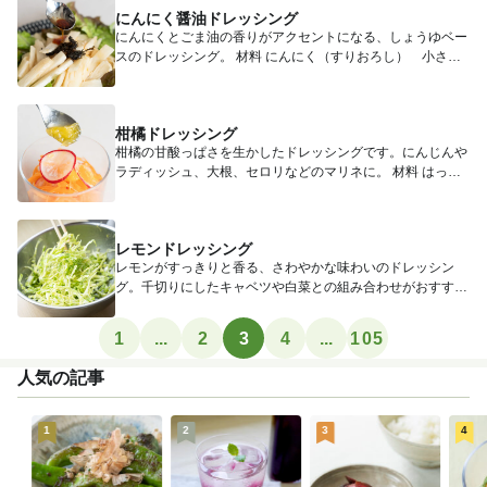
にんにく醤油ドレッシング
にんにくとごま油の香りがアクセントになる、しょうゆベー
スのドレッシング。 材料 にんにく（すりおろし） 小さじ
1...
柑橘ドレッシング
柑橘の甘酸っぱさを生かしたドレッシングです。にんじんや
ラディッシュ、大根、セロリなどのマリネに。 材料 はっさ
く...
レモンドレッシング
レモンがすっきりと香る、さわやかな味わいのドレッシン
グ。千切りにしたキャベツや白菜との組み合わせがおすすめ
です。 ...
1
...
2
3
4
...
105
人気の記事
1
2
3
4