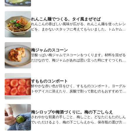
シピをご紹...
れんこん麺でつくる、タイ風まぜそば
れんこんの香ばしい風味が広がる、れんこん麺を使ったレシ
ピを、まかないスタッフに考えてもらいました。トムヤムク
ン風の辛みの...
梅ジャムのスコーン
甘酸っぱい梅ジャムでスコーンをつくります。材料を混ぜる
だけなので、梅ジャムがあれば思い立った時にすぐつくれる
手軽さもうれ...
すもものコンポート
鮮やかな赤い色が目をひく、すもものコンポート。ヨーグル
トやアイスに添えたり、炭酸で割って飲むのもおすすめで
す。 材料（...
梅シロップや梅酒づくりに。梅の下ごしらえ
さわやかな初夏の手しごと、梅しごと。どなたにもたのしん
でいただけるよう、梅の下ごしらえから、保存瓶の選び方、
梅シロップや...