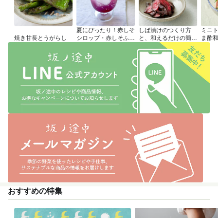
夏にぴったり！赤しそ
しば漬けのつくり方
ミニ
焼き甘長とうがらし
シロップ・赤しそふり
と、和えるだけの簡単
ま酢
かけのつくり方
アレンジレシピ
おすすめの特集