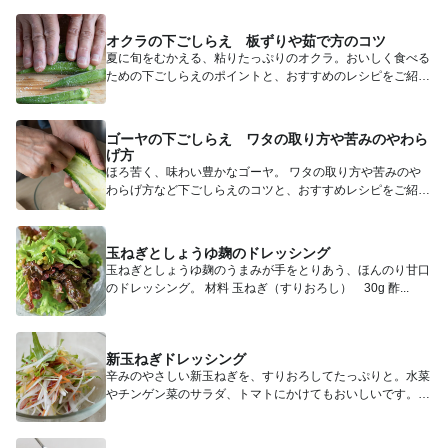
オクラの下ごしらえ 板ずりや茹で方のコツ
夏に旬をむかえる、粘りたっぷりのオクラ。おいしく食べる
ための下ごしらえのポイントと、おすすめのレシピをご紹介
します。 ...
ゴーヤの下ごしらえ ワタの取り方や苦みのやわら
げ方
ほろ苦く、味わい豊かなゴーヤ。 ワタの取り方や苦みのや
わらげ方など下ごしらえのコツと、おすすめレシピをご紹介
します。 ...
玉ねぎとしょうゆ麹のドレッシング
玉ねぎとしょうゆ麹のうまみが手をとりあう、ほんのり甘口
のドレッシング。 材料 玉ねぎ（すりおろし） 30g 酢...
新玉ねぎドレッシング
辛みのやさしい新玉ねぎを、すりおろしてたっぷりと。水菜
やチンゲン菜のサラダ、トマトにかけてもおいしいです。
材料 ...