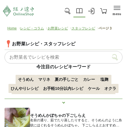
menu
Home
レシピ・コラム
お野菜レシピ
スタッフレシピ
ページ 3
お野菜レシピ・スタッフレシピ
今注目のレシピキーワード
そうめん
マリネ
夏の手しごと
カレー
塩麹
ひんやりレシピ
お手軽10分以内レシピ
ケール
オクラ
空心菜
枝豆
すずかぼちゃ
つるむらさき
トマト
もっと見る
きゅうり
子どもにおすすめ
おつまみ
赤しそ
ズッキーニ
そうめんかぼちゃの下ごしらえ
とうもろこし
エスニック
名前の通り、茹でたり蒸したりすると、そうめんのように糸
状にほぐれるそうめんかぼちゃ。 下ごしらえとおすすめレ