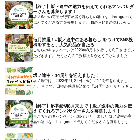
【終了】坂ノ途中の魅力を伝えてくれるアンバサダ
ーさんを募集します！
坂ノ途中の商品や野菜が届く暮らしの魅力を、Instagramで
伝えてくださる方を募集します。 旬のお野菜の味わいや、
こ...
毎月抽選！#坂ノ途中のある暮らし をつけてSNS投
稿をすると、人気商品が当たる
こちらのキャンペーンは2023年8月末を持って終了させてい
ただきます。 たくさんのご投稿ありがとうございました。
坂...
坂ノ途中・14周年を迎えました！
坂ノ途中は、2023年7月21日（金）に14周年を迎えまし
た。 そこで、日頃の感謝を込めて「14周年ありがとうキャ
ンペ...
【終了】応募締切8月末まで｜坂ノ途中の魅力を伝
えてくれるアンバサダーさんを募集します！
※こちらのキャンペーンは終了いたしました 坂ノ途中の商
品の魅力を、Instagramで伝えてくださる方を募集します...