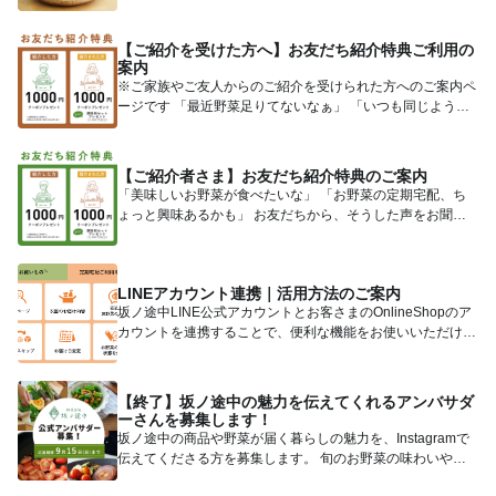
【ご紹介を受けた方へ】お友だち紹介特典ご利用の
案内
※ご家族やご友人からのご紹介を受けられた方へのご案内ペ
ージです 「最近野菜足りてないなぁ」 「いつも同じような
野菜を...
【ご紹介者さま】お友だち紹介特典のご案内
「美味しいお野菜が食べたいな」 「お野菜の定期宅配、ち
ょっと興味あるかも」 お友だちから、そうした声をお聞き
になった...
LINEアカウント連携｜活用方法のご案内
坂ノ途中LINE公式アカウントとお客さまのOnlineShopのア
カウントを連携することで、便利な機能をお使いいただけ
ま...
【終了】坂ノ途中の魅力を伝えてくれるアンバサダ
ーさんを募集します！
坂ノ途中の商品や野菜が届く暮らしの魅力を、Instagramで
伝えてくださる方を募集します。 旬のお野菜の味わいや、
こ...