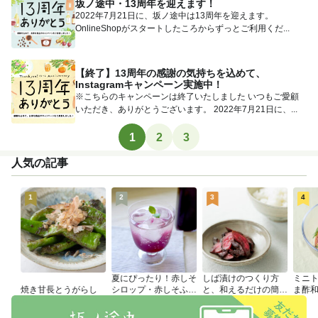
坂ノ途中・13周年を迎えます！
2022年7月21日に、坂ノ途中は13周年を迎えます。
OnlineShopがスタートしたころからずっとご利用くだ...
【終了】13周年の感謝の気持ちを込めて、
Instagramキャンペーン実施中！
※こちらのキャンペーンは終了いたしました いつもご愛顧
いただき、ありがとうございます。 2022年7月21日に、...
1
2
3
人気の記事
1
2
3
4
夏にぴったり！赤しそ
しば漬けのつくり方
ミニ
焼き甘長とうがらし
シロップ・赤しそふり
と、和えるだけの簡単
ま酢
かけのつくり方
アレンジレシピ