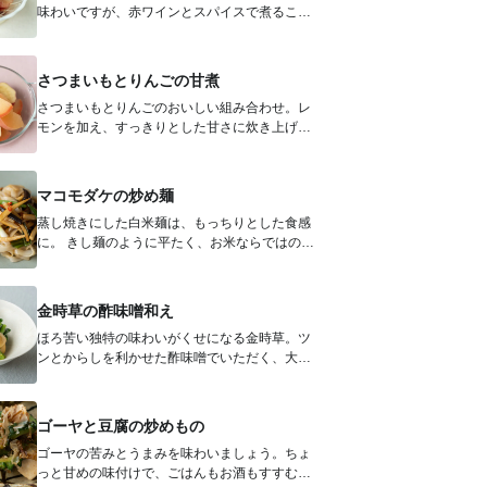
味わいですが、赤ワインとスパイスで煮ること
で、寒い季節にぴったりの奥深いおいし...
さつまいもとりんごの甘煮
さつまいもとりんごのおいしい組み合わせ。レ
モンを加え、すっきりとした甘さに炊き上げま
す。 材料（2～4人分） さ...
マコモダケの炒め麺
蒸し焼きにした白米麺は、もっちりとした食感
に。 きし麺のように平たく、お米ならではのも
ちっとした食感がくせになります。...
金時草の酢味噌和え
ほろ苦い独特の味わいがくせになる金時草。ツ
ンとからしを利かせた酢味噌でいただく、大人
な味わいの一品に仕上がりました。 ...
ゴーヤと豆腐の炒めもの
ゴーヤの苦みとうまみを味わいましょう。ちょ
っと甘めの味付けで、ごはんもお酒もすすむお