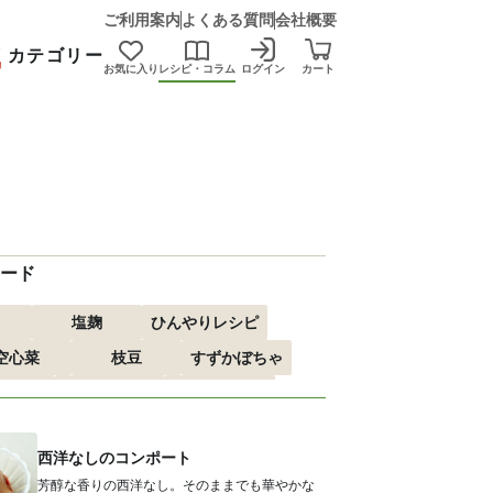
ご利用案内
よくある質問
会社概要
カテゴリー
お気に入り
レシピ・コラム
ログイン
カート
ード
塩麹
ひんやりレシピ
空心菜
枝豆
すずかぼちゃ
すすめ
おつまみ
赤しそ
る
エスニック
西洋なしのコンポート
芳醇な香りの西洋なし。そのままでも華やかな