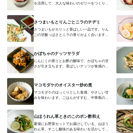
を活用して、大人な味わいのゼリーをつくりま
す。おもてなしにもぴったりの、華やか...
さつまいもとりんごとニラのチヂミ
さつまいもがカリッと香ばしい一品です。りん
ごの甘酸っぱさとニラの香りがよく合います。
生地にさつまいものすりおろしを入れる...
かぼちゃのナッツサラダ
にんにくの香りとお酢の酸味で、かぼちゃの甘
さが引き立ちます。香ばしいナッツが食感のア
クセントに。くだものやドライフルーツ...
マコモダケのオイスター炒め煮
マコモダケのほっくりとした食感、やさしい甘
みを味わいます。ごはんがすすむ、中華風の甘
辛い味付けです。 季節のお野菜メモ...
山ほうれん草ときのこのポン酢和え
夏場にお野菜セットでお届けしている、山ほう
れん草。すこし酸味のある味わいを活かして、