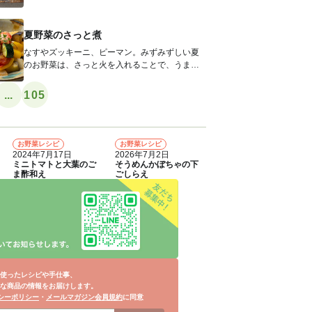
かずです。かつお節をのせて召し上がれ...
夏野菜のさっと煮
なすやズッキーニ、ピーマン。みずみずしい夏
のお野菜は、さっと火を入れることで、うまみ
が濃縮して、引きしまった歯ごたえに。...
...
105
お野菜レシピ
お野菜レシピ
4
5
2024年7月17日
2026年7月2日
ミニトマトと大葉のご
そうめんかぼちゃの下
ま酢和え
ごしらえ
使ったレシピや手仕事、
な商品の情報をお届けします。
シーポリシー
・
メールマガジン会員規約
に同意