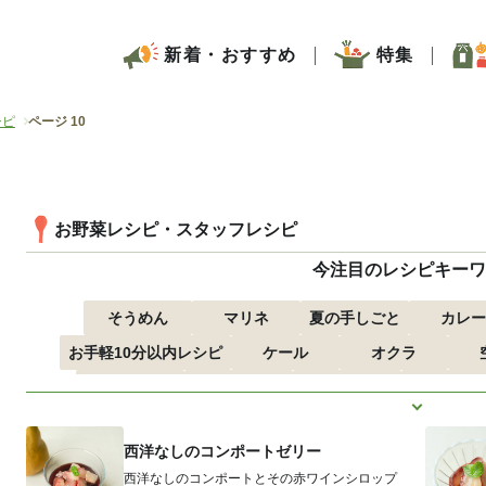
新着・おすすめ
特集
シピ
ページ 10
お野菜レシピ・スタッフレシピ
今注目のレシピキーワ
そうめん
マリネ
夏の手しごと
カレー
お手軽10分以内レシピ
ケール
オクラ
つるむらさき
トマト
きゅうり
子どもにお
もっと見
ズッキーニ
とうもろこし
西洋なしのコンポートゼリー
西洋なしのコンポートとその赤ワインシロップ