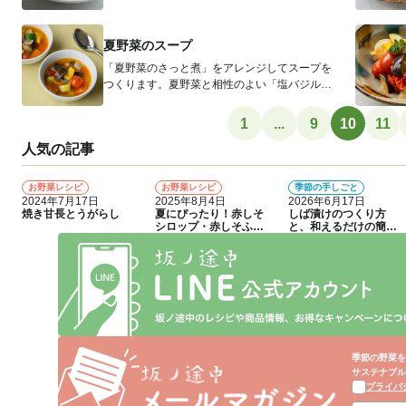
ポン酢和えをつくります。あれば、青い...
夏野菜のスープ
「夏野菜のさっと煮」をアレンジしてスープを
つくります。夏野菜と相性のよい「塩バジル」
で、香りも豊かに仕上げました。なけれ...
1
...
9
10
11
人気の記事
お野菜レシピ
お野菜レシピ
季節の手しごと
1
2
3
2024年7月17日
2025年8月4日
2026年6月17日
焼き甘長とうがらし
夏にぴったり！赤しそ
しば漬けのつくり方
シロップ・赤しそふり
と、和えるだけの簡単
かけのつくり方
アレンジレシピ
季節の野菜を
サステナブル
プライバ