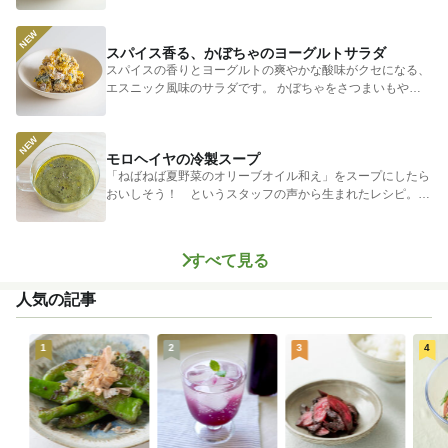
シャキシャキ...
スパイス香る、かぼちゃのヨーグルトサラダ
スパイスの香りとヨーグルトの爽やかな酸味がクセになる、
エスニック風味のサラダです。 かぼちゃをさつまいもやじ
ゃがいもに...
モロヘイヤの冷製スープ
「ねばねば夏野菜のオリーブオイル和え」をスープにしたら
おいしそう！ というスタッフの声から生まれたレシピ。つ
めたく冷やし...
すべて見る
人気の記事
1
2
3
4