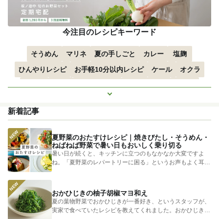
今注目のレシピキーワード
そうめん
マリネ
夏の手しごと
カレー
塩麹
ひんやりレシピ
お手軽10分以内レシピ
ケール
オクラ
空心菜
枝豆
すずかぼちゃ
つるむらさき
トマト
もっと見る
きゅうり
子どもにおすすめ
おつまみ
赤しそ
ズッキーニ
新着記事
とうもろこし
エスニック
夏野菜のおたすけレシピ｜焼きびたし・そうめん・
ねばねば野菜で暑い日もおいしく乗り切る
暑い日が続くと、キッチンに立つのもなかなか大変ですよ
ね。「夏野菜のレパートリーに困る」というお声もよく耳に
します。 そ...
おかひじきの柚子胡椒マヨ和え
夏の葉物野菜でおかひじきが一番好き、というスタッフが、
実家で食べていたレシピを教えてくれました。おかひじきの