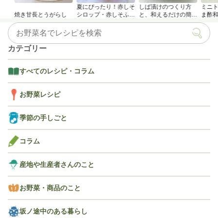
夏にぴったり！赤しそ
しば漬けのつくり方
ミニ
焼き甘長とうがらし
シロップ・赤しそふり
と、和えるだけの簡単
ま酢
かけのつくり方
アレンジレシピ
カテゴリー
すべてのレシピ・コラム
お野菜レシピ
季節の手しごと
コラム
産地や生産者さんのこと
お野菜・商品のこと
坂ノ途中のある暮らし