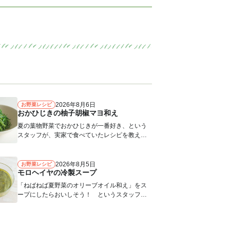
すすめ
おつまみ
赤しそ
る
エスニック
2026年8月6日
お野菜レシピ
おかひじきの柚子胡椒マヨ和え
夏の葉物野菜でおかひじきが一番好き、という
スタッフが、実家で食べていたレシピを教えて
くれました。おかひじきのシャキシャキ...
2026年8月5日
お野菜レシピ
モロヘイヤの冷製スープ
「ねばねば夏野菜のオリーブオイル和え」をス
ープにしたらおいしそう！ というスタッフの
声から生まれたレシピ。つめたく冷やし...