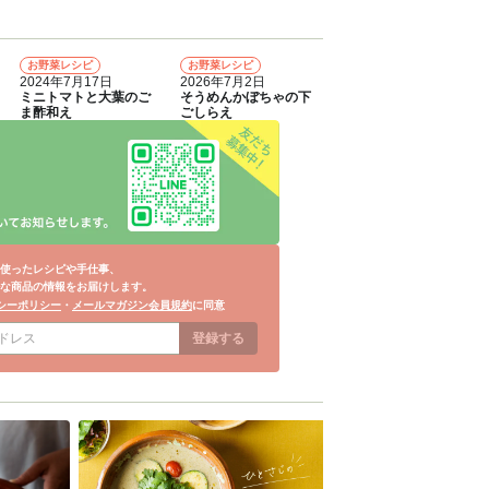
お野菜レシピ
お野菜レシピ
4
5
2024年7月17日
2026年7月2日
ミニトマトと大葉のご
そうめんかぼちゃの下
ま酢和え
ごしらえ
使ったレシピや手仕事、
な商品の情報をお届けします。
シーポリシー
・
メールマガジン会員規約
に同意
登録する