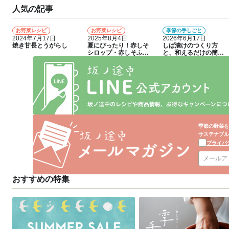
人気の記事
お野菜レシピ
お野菜レシピ
季節の手しごと
1
2
3
2024年7月17日
2025年8月4日
2026年6月17日
焼き甘長とうがらし
夏にぴったり！赤しそ
しば漬けのつくり方
シロップ・赤しそふり
と、和えるだけの簡単
かけのつくり方
アレンジレシピ
季節の野菜を
サステナブル
プライバ
おすすめの特集