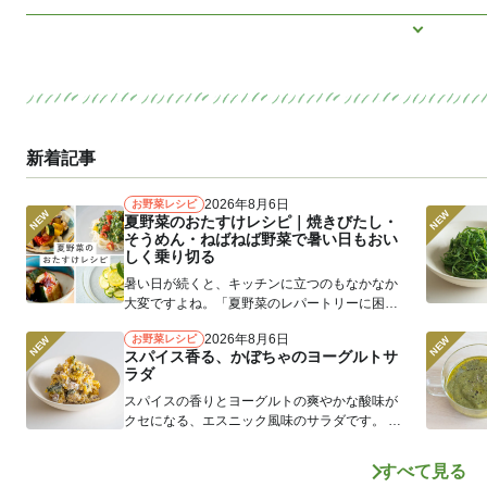
つるむらさき
トマト
きゅうり
子どもにお
もっと見
ズッキーニ
とうもろこし
新着記事
2026年8月6日
お野菜レシピ
夏野菜のおたすけレシピ｜焼きびたし・
そうめん・ねばねば野菜で暑い日もおい
しく乗り切る
暑い日が続くと、キッチンに立つのもなかなか
大変ですよね。「夏野菜のレパートリーに困
る」というお声もよく耳にします。 そ...
2026年8月6日
お野菜レシピ
スパイス香る、かぼちゃのヨーグルトサ
ラダ
スパイスの香りとヨーグルトの爽やかな酸味が
クセになる、エスニック風味のサラダです。 か
ぼちゃをさつまいもやじゃがいもに...
すべて見る