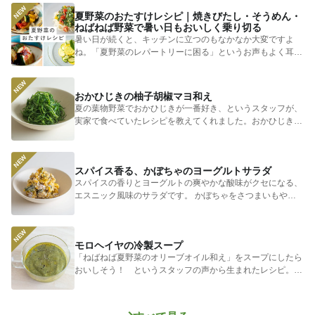
夏野菜のおたすけレシピ｜焼きびたし・そうめん・
ねばねば野菜で暑い日もおいしく乗り切る
暑い日が続くと、キッチンに立つのもなかなか大変ですよ
ね。「夏野菜のレパートリーに困る」というお声もよく耳に
します。 そ...
おかひじきの柚子胡椒マヨ和え
夏の葉物野菜でおかひじきが一番好き、というスタッフが、
実家で食べていたレシピを教えてくれました。おかひじきの
シャキシャキ...
スパイス香る、かぼちゃのヨーグルトサラダ
スパイスの香りとヨーグルトの爽やかな酸味がクセになる、
エスニック風味のサラダです。 かぼちゃをさつまいもやじ
ゃがいもに...
モロヘイヤの冷製スープ
「ねばねば夏野菜のオリーブオイル和え」をスープにしたら
おいしそう！ というスタッフの声から生まれたレシピ。つ
めたく冷やし...