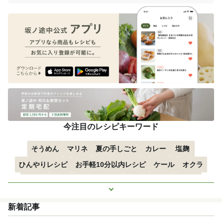
今注目のレシピキーワード
そうめん
マリネ
夏の手しごと
カレー
塩麹
ひんやりレシピ
お手軽10分以内レシピ
ケール
オクラ
空心菜
枝豆
すずかぼちゃ
つるむらさき
トマト
もっと見る
きゅうり
子どもにおすすめ
おつまみ
赤しそ
ズッキーニ
新着記事
とうもろこし
エスニック