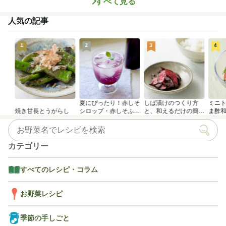
すべて見る
人気の記事
1
2
3
4
夏にぴったり！赤しそ
しば漬けのつくり方
ミニ
焼き甘長とうがらし
シロップ・赤しそふり
と、和えるだけの簡単
ま酢
かけのつくり方
アレンジレシピ
カテゴリー
すべてのレシピ・コラム
お野菜レシピ
季節の手しごと