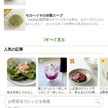
ゃがいもに...
モロヘイヤの冷製スープ
「ねばねば夏野菜のオリーブオイル和え」をスープにしたら
おいしそう！ というスタッフの声から生まれたレシピ。つ
めたく冷やし...
すべて見る
人気の記事
1
2
3
4
夏にぴったり！赤しそ
しば漬けのつくり方
ミニ
焼き甘長とうがらし
シロップ・赤しそふり
と、和えるだけの簡単
ま酢
かけのつくり方
アレンジレシピ