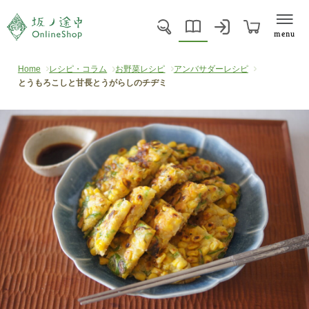
menu
Home
レシピ・コラム
お野菜レシピ
アンバサダーレシピ
とうもろこしと甘長とうがらしのチヂミ