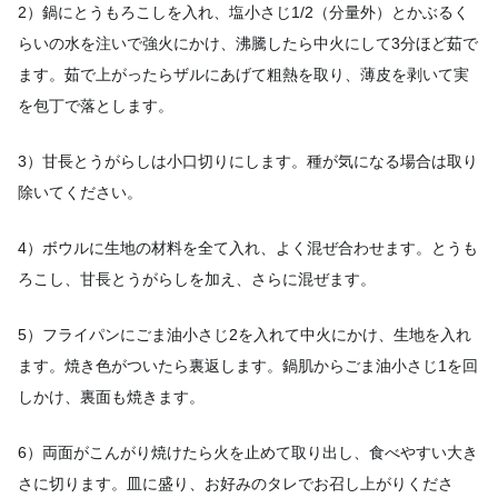
2）鍋にとうもろこしを入れ、塩小さじ1/2（分量外）とかぶるく
らいの水を注いで強火にかけ、沸騰したら中火にして3分ほど茹で
ます。茹で上がったらザルにあげて粗熱を取り、薄皮を剥いて実
を包丁で落とします。
3）甘長とうがらしは小口切りにします。種が気になる場合は取り
除いてください。
4）ボウルに生地の材料を全て入れ、よく混ぜ合わせます。とうも
ろこし、甘長とうがらしを加え、さらに混ぜます。
5）フライパンにごま油小さじ2を入れて中火にかけ、生地を入れ
ます。焼き色がついたら裏返します。鍋肌からごま油小さじ1を回
しかけ、裏面も焼きます。
6）両面がこんがり焼けたら火を止めて取り出し、食べやすい大き
さに切ります。皿に盛り、お好みのタレでお召し上がりくださ