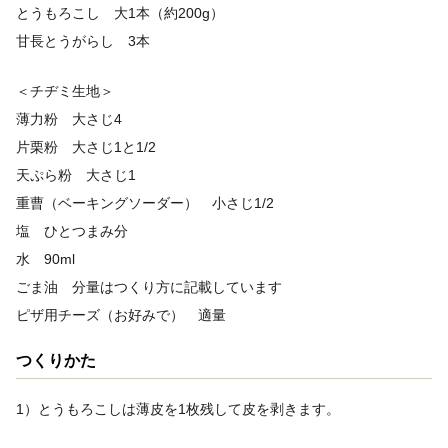
とうもろこし 大1本（約200g）
甘長とうがらし 3本
＜チヂミ生地＞
薄力粉 大さじ4
片栗粉 大さじ1と1/2
天ぷら粉 大さじ1
重曹（ベーキングソーダー） 小さじ1/2
塩 ひとつまみ分
水 90ml
ごま油 分量はつくり方に記載しています
ピザ用チーズ（お好みで） 適量
つくりかた
1）とうもろこしは薄皮を1枚残して皮を剥きます。