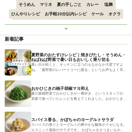
そうめん
マリネ
夏の手しごと
カレー
塩麹
ひんやりレシピ
お手軽10分以内レシピ
ケール
オクラ
空心菜
枝豆
すずかぼちゃ
つるむらさき
トマト
もっと見る
きゅうり
子どもにおすすめ
おつまみ
赤しそ
ズッキーニ
新着記事
とうもろこし
エスニック
夏野菜のおたすけレシピ｜焼きびたし・そうめん・
ねばねば野菜で暑い日もおいしく乗り切る
暑い日が続くと、キッチンに立つのもなかなか大変ですよ
ね。「夏野菜のレパートリーに困る」というお声もよく耳に
します。 そ...
おかひじきの柚子胡椒マヨ和え
夏の葉物野菜でおかひじきが一番好き、というスタッフが、
実家で食べていたレシピを教えてくれました。おかひじきの
シャキシャキ...
スパイス香る、かぼちゃのヨーグルトサラダ
スパイスの香りとヨーグルトの爽やかな酸味がクセになる、
エスニック風味のサラダです。 かぼちゃをさつまいもやじ