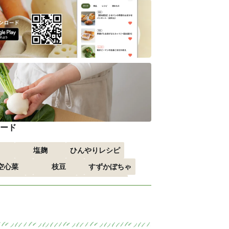
ード
塩麹
ひんやりレシピ
空心菜
枝豆
すずかぼちゃ
すすめ
おつまみ
赤しそ
る
エスニック