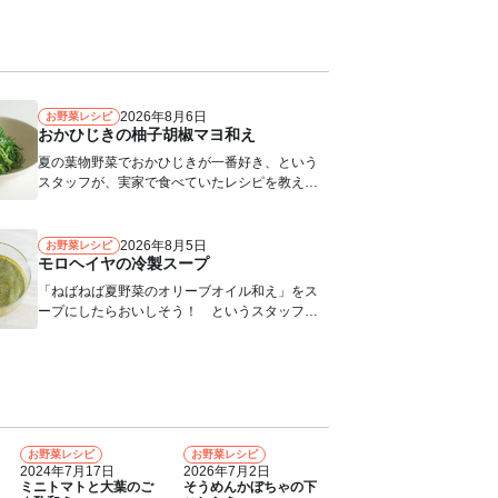
2026年8月6日
お野菜レシピ
おかひじきの柚子胡椒マヨ和え
夏の葉物野菜でおかひじきが一番好き、という
スタッフが、実家で食べていたレシピを教えて
くれました。おかひじきのシャキシャキ...
2026年8月5日
お野菜レシピ
モロヘイヤの冷製スープ
「ねばねば夏野菜のオリーブオイル和え」をス
ープにしたらおいしそう！ というスタッフの
声から生まれたレシピ。つめたく冷やし...
お野菜レシピ
お野菜レシピ
4
5
2024年7月17日
2026年7月2日
ミニトマトと大葉のご
そうめんかぼちゃの下