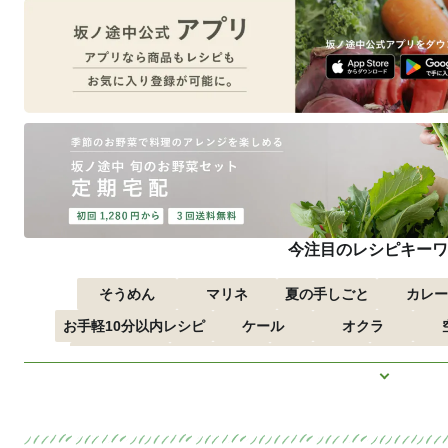
今注目のレシピキーワ
そうめん
マリネ
夏の手しごと
カレー
お手軽10分以内レシピ
ケール
オクラ
つるむらさき
トマト
きゅうり
子どもにお
もっと見
ズッキーニ
とうもろこし