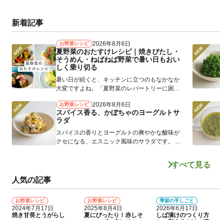
新着記事
2026年8月6日
お野菜レシピ
夏野菜のおたすけレシピ｜焼きびたし・
そうめん・ねばねば野菜で暑い日もおい
しく乗り切る
暑い日が続くと、キッチンに立つのもなかなか
大変ですよね。「夏野菜のレパートリーに困
る」というお声もよく耳にします。 そ...
2026年8月6日
お野菜レシピ
スパイス香る、かぼちゃのヨーグルトサ
ラダ
スパイスの香りとヨーグルトの爽やかな酸味が
クセになる、エスニック風味のサラダです。 か
ぼちゃをさつまいもやじゃがいもに...
すべて見る
人気の記事
お野菜レシピ
お野菜レシピ
季節の手しごと
1
2
3
2024年7月17日
2025年8月4日
2026年6月17日
焼き甘長とうがらし
夏にぴったり！赤しそ
しば漬けのつくり方