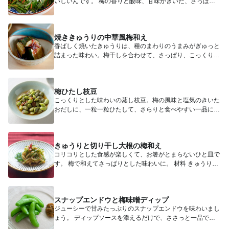
いしいんです。 梅の香りと酸味、甘味がきいた、さっぱり
と食べられ...
焼ききゅうりの中華風梅和え
香ばしく焼いたきゅうりは、種のまわりのうまみがぎゅっと
詰まった味わい。梅干しを合わせて、さっぱり、こっくり
と。 材料（...
梅ひたし枝豆
こっくりとした味わいの蒸し枝豆。梅の風味と塩気のきいた
おだしに、一粒一粒ひたして、さらりと食べやすい一品に仕
上げました。...
きゅうりと切り干し大根の梅和え
コリコリとした食感が楽しくて、お箸がとまらないひと皿で
す。 梅で和えてさっぱりとした味わいに。 材料 きゅうり
2...
スナップエンドウと梅味噌ディップ
ジューシーで甘みたっぷりのスナップエンドウを味わいまし
ょう。 ディップソースを添えるだけで、ささっと一品でき
あがり。 ...