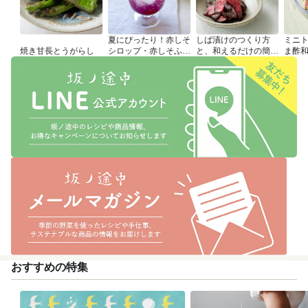
夏にぴったり！赤しそ
しば漬けのつくり方
ミニ
焼き甘長とうがらし
シロップ・赤しそふり
と、和えるだけの簡単
ま酢
かけのつくり方
アレンジレシピ
おすすめの特集