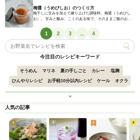
梅醤（うめびしお）のつくり方
梅干しに甘みを加えて練り上げた調味料、梅醤（うめびし
お）。 甘みと酸み、こくのある味で、そのままご飯のおと
もにするのは...
1
2
3
...
4
今注目のレシピキーワード
そうめん
マリネ
夏の手しごと
カレー
塩麹
ひんやりレシピ
お手軽10分以内レシピ
ケール
オクラ
空心菜
枝豆
すずかぼちゃ
つるむらさき
トマト
もっと見る
きゅうり
子どもにおすすめ
おつまみ
赤しそ
ズッキーニ
人気の記事
とうもろこし
エスニック
1
2
3
4