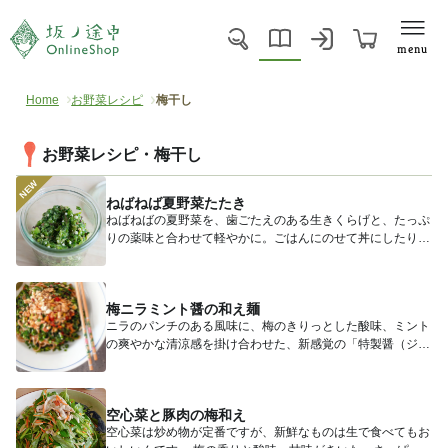
menu
Home
お野菜レシピ
梅干し
お野菜レシピ・梅干し
ねばねば夏野菜たたき
ねばねばの夏野菜を、歯ごたえのある生きくらげと、たっぷ
りの薬味と合わせて軽やかに。ごはんにのせて丼にしたり、
そうめん、そ...
梅ニラミント醤の和え麺
ニラのパンチのある風味に、梅のきりっとした酸味、ミント
の爽やかな清涼感を掛け合わせた、新感覚の「特製醤（ジャ
ン）」でいた...
空心菜と豚肉の梅和え
空心菜は炒め物が定番ですが、新鮮なものは生で食べてもお