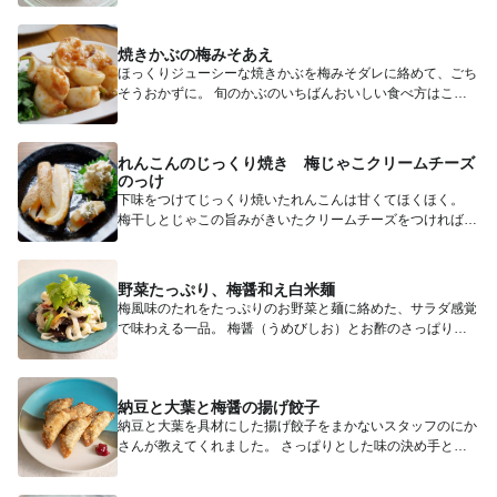
焼きかぶの梅みそあえ
ほっくりジューシーな焼きかぶを梅みそダレに絡めて、ごち
そうおかずに。 旬のかぶのいちばんおいしい食べ方はこれ
だ！と思え...
れんこんのじっくり焼き 梅じゃこクリームチーズ
のっけ
下味をつけてじっくり焼いたれんこんは甘くてほくほく。
梅干しとじゃこの旨みがきいたクリームチーズをつければ、
おつまみに...
野菜たっぷり、梅醤和え白米麺
梅風味のたれをたっぷりのお野菜と麺に絡めた、サラダ感覚
で味わえる一品。 梅醤（うめびしお）とお酢のさっぱりと
した酸味が...
納豆と大葉と梅醤の揚げ餃子
納豆と大葉を具材にした揚げ餃子をまかないスタッフのにか
さんが教えてくれました。 さっぱりとした味の決め手とな
っているの...