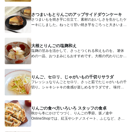
さつまいもとりんごのアップサイドダウンケーキ
さつまいもを焼き芋に仕立て、素材のおいしさを生かしたケ
ーキにしました。ねっとり甘い焼き芋をごろっと大きいまま
入れることで...
大根とりんごの塩麹和え
塩麹の甘みを活かして、さっとつくれる和えものを。 箸休
めの一品、おつまみにもおすすめです。大根の代わりにかぶ
を使っても...
りんご、セロリ、じゃがいもの千切りサラダ
フレッシュなりんごとセロリ、さっと茹でたじゃがいもの千
切り。シャキシャキの食感が楽しめるサラダです。 味付け
にマヨネー...
りんごの食べ方いろいろ スタッフの食卓
秋から冬にかけてつづく、りんごの季節。坂ノ途中
OnlineShopでは、紅玉やシナノスイート、ふじなど、さま
ざまな種類を...