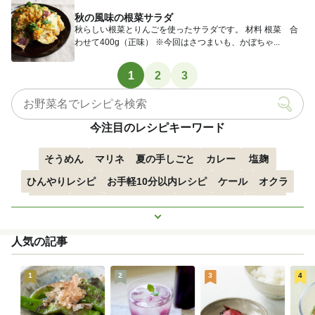
秋の風味の根菜サラダ
秋らしい根菜とりんごを使ったサラダです。 材料 根菜 合
わせて400g（正味） ※今回はさつまいも、かぼちゃ...
1
2
3
今注目のレシピキーワード
そうめん
マリネ
夏の手しごと
カレー
塩麹
ひんやりレシピ
お手軽10分以内レシピ
ケール
オクラ
空心菜
枝豆
すずかぼちゃ
つるむらさき
トマト
もっと見る
きゅうり
子どもにおすすめ
おつまみ
赤しそ
ズッキーニ
人気の記事
とうもろこし
エスニック
1
2
3
4