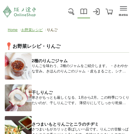
menu
Home
お野菜レシピ
りんご
お野菜レシピ・りんご
2種のりんごジャム
りんごを味わう、2種のジャムをご紹介します。 ・さわやか
な甘み。きほんのりんごのジャム ・皮もまるごと。シナモ
ン風味...
干しりんご
寒さがもっとも厳しくなる、1月から2月。この時季につくり
たいのが、干しりんごです。 薄切りにしてしっかり乾燥さ
せたもの...
さつまいもとりんごとニラのチヂミ
さつまいもがカリッと香ばしい一品です。りんごの甘酸っぱ