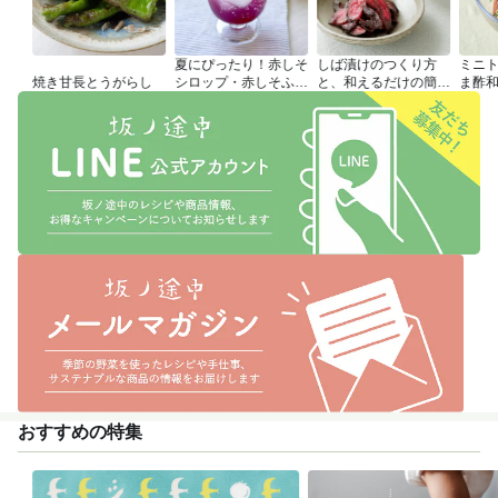
夏にぴったり！赤しそ
しば漬けのつくり方
ミニ
焼き甘長とうがらし
シロップ・赤しそふり
と、和えるだけの簡単
ま酢
かけのつくり方
アレンジレシピ
おすすめの特集