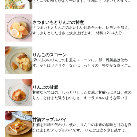
さとニラの香りがよく合います。生地にさつまいものすりお
ろしを入れる...
さつまいもとりんごの甘煮
さつまいもとりんごのおいしい組み合わせ。レモンを加え、
すっきりとした甘さに炊き上げます。 材料（2～4人分）
さ...
りんごのスコーン
深い甘みのりんごの甘煮をスコーンに。卵・乳製品は使わ
ず、そとはサクサク、なかはしっとりの、軽やかな食べごた
えに仕上げまし...
りんごの甘煮
甘煮ならではの、しっとりとした食感と甘酸っぱさは、生の
りんごとはまた違うおいしさ。キャラメルのような深い甘み
を味わってみ...
甘酒アップルパイ
甘酒を砂糖の代わりに使い、りんごの本来の酸味と甘みを存
分に楽しむアップルパイです。 りんごは皮を少し残すよう
に剥いて、...