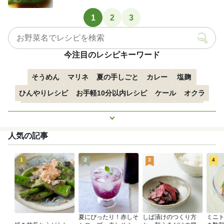
1
2
3
今注目のレシピキーワード
そうめん
マリネ
夏の手しごと
カレー
塩麹
ひんやりレシピ
お手軽10分以内レシピ
ケール
オクラ
空心菜
枝豆
すずかぼちゃ
つるむらさき
トマト
もっと見る
きゅうり
子どもにおすすめ
おつまみ
赤しそ
ズッキーニ
人気の記事
とうもろこし
エスニック
1
2
3
4
夏にぴったり！赤しそ
しば漬けのつくり方
ミニ