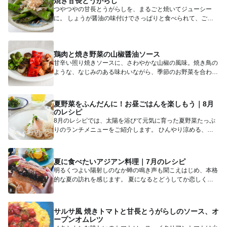
焼き甘長とうがらし
つやつやの甘長とうがらしを、まるごと焼いてジューシー
に。 しょうが醤油の味付けでさっぱりと食べられて、ご飯
やお酒もすす...
鶏肉と焼き野菜の山椒醤油ソース
甘辛い照り焼きソースに、さわやかな山椒の風味。焼き鳥の
ような、なじみのある味わいながら、季節のお野菜を合わせ
ることで、赤...
夏野菜をふんだんに！お昼ごはんを楽しもう｜8月
のレシピ
8月のレシピでは、太陽を浴びて元気に育った夏野菜たっぷ
りのランチメニューをご紹介します。 ひんやり涼める、ト
マトシャー...
夏に食べたいアジアン料理｜7月のレシピ
明るくつよい陽射しのなか蝉の鳴き声も聞こえはじめ、本格
的な夏の訪れを感じます。 夏になるとどうしてか恋しくな
るのが、ス...
サルサ風 焼きトマトと甘長とうがらしのソース、オ
ープンオムレツ