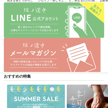
焼き甘長とうがらし
シロップ・赤しそふり
と、和えるだけの簡単
ま酢
かけのつくり方
アレンジレシピ
おすすめの特集