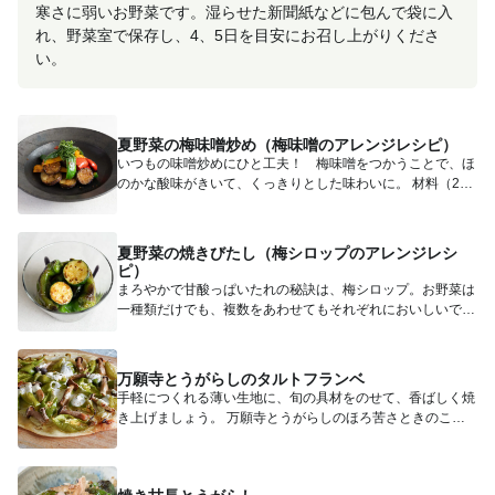
寒さに弱いお野菜です。湿らせた新聞紙などに包んで袋に入
れ、野菜室で保存し、4、5日を目安にお召し上がりくださ
い。
夏野菜の梅味噌炒め（梅味噌のアレンジレシピ）
いつもの味噌炒めにひと工夫！ 梅味噌をつかうことで、ほ
のかな酸味がきいて、くっきりとした味わいに。 材料（2人
分） ...
夏野菜の焼きびたし（梅シロップのアレンジレシ
ピ）
まろやかで甘酸っぱいたれの秘訣は、梅シロップ。お野菜は
一種類だけでも、複数をあわせてもそれぞれにおいしいで
す。お好みのも...
万願寺とうがらしのタルトフランベ
手軽につくれる薄い生地に、旬の具材をのせて、香ばしく焼
き上げましょう。 万願寺とうがらしのほろ苦さときのこの
うまみがマ...