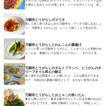
メキシカンな味わいのトマトソース。イタリアントマトは火
を通すと甘みとコクが増します。ソースのポイントは、赤玉
ねぎと甘長と...
万願寺とうがらしのマリネ
熟して赤く色づきはじめた万願寺を、マリネで楽しみましょ
う。 万願寺とうがらしは、じっくり焼くことで甘みが引き
立ちます。...
万願寺とうがらしとれんこんの素揚げ
じっくり育った万願寺とうがらし、しゃきっとした初秋のれ
んこんを、素揚げしてお塩でシンプルに。 「すだちと玄米
麺の豆乳坦...
万願寺とうがらしのタルトフランベ、とうがんのオ
リーブオイル和えの献立
坂ノ途中のお野菜セットが届いたら、どんな献立ができる
の？ 今回は4人家族の献立として、まかない担当のまゆさ
んが、Sサイズ...
万願寺とうがらしとおじゃこの炊いたん
夏から秋にかけて、食卓を賑やかにしてくれる京都のおばん
ざいのひとつです。 材料 万願寺とうがらし 150g じゃこ...