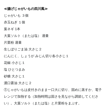
≪揚げじゃがいもの四川風≫
じゃがいも ３個
赤玉ねぎ １個
葉ネギ 1本
大葉ソルト（または塩） 適量
片栗粉 適量
生しぼりごま油 大さじ２
にんにく、しょうが みじん切り各小さじ１
花椒 小さじ１
塩 ひとつまみ
砂糖 大さじ１
濃口醤油 大さじ２
①じゃがいもは皮付きのまま一口大に切り、固めに蒸すか、電子
レ
ンジで加熱する（加熱時間は固さを見ながら調節してくださ
い）。
大葉ソルト（または塩）と片栗粉をまぶす。