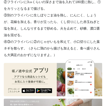
②フライパンに3㎝くらいの深さまで油を入れて180度に熱し、
①
をカリッとなるまで揚げる。
③別のフライパンに生しぼりごま油を熱し、にんにく、しょう
が、
花椒を加える。香りが立ったら、くし切りにした赤玉ねぎと
塩を加
え、しんなりするまで炒める。火を止めて、砂糖、
濃口醤
油を混ぜる。
④③のフライパンに②のじゃがいもを和えて、小口切りにした葉
ネ
ギを散らす。（さらに鶏のから揚げも加えると、食べ盛りさん
も大
満足のおかずになりますよ。）