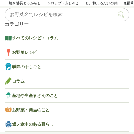
焼き甘長とうがらし
シロップ・赤しそふり
と、和えるだけの簡単
ま酢
かけのつくり方
アレンジレシピ
カテゴリー
すべてのレシピ・コラム
お野菜レシピ
季節の手しごと
コラム
産地や生産者さんのこと
お野菜・商品のこと
坂ノ途中のある暮らし