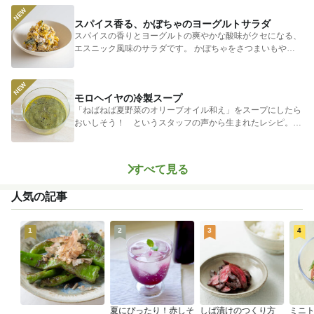
スパイス香る、かぼちゃのヨーグルトサラダ
スパイスの香りとヨーグルトの爽やかな酸味がクセになる、
エスニック風味のサラダです。 かぼちゃをさつまいもやじ
ゃがいもに...
モロヘイヤの冷製スープ
「ねばねば夏野菜のオリーブオイル和え」をスープにしたら
おいしそう！ というスタッフの声から生まれたレシピ。つ
めたく冷やし...
すべて見る
人気の記事
1
2
3
4
夏にぴったり！赤しそ
しば漬けのつくり方
ミニ