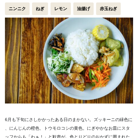
ニンニク
ねぎ
レモン
油揚げ
赤玉ねぎ
6月も下旬にさしかかったある日のまかない。ズッキーニの緑色に
、にんじんの橙色、トウモロコシの黄色。にぎやかなお皿にスタ
ッ
フからも「わぁ！」と歓声が。色とりどりのおかずに囲まれた