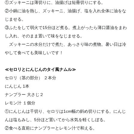
①ズッキーニは薄切りに、油揚げは短冊切りにする。
②小鍋に油を熱し、ズッキーニ、油揚げ、塩を入れ全体に油をな
じ
ませる。
③ふたをして弱火で15分ほど煮る。煮上がったら薄口醤油をまわ
し入れ、そのまま置いて味をなじませる。
ズッキーニの水分だけで煮た、あっさり味の煮物。暑い日は冷
やし
て食べても美味しいです！
≪セロリとにんじんのタイ風ナムル≫
セロリ（茎の部分） ２本分
にんじん 1本
ナンプラー 大さじ２
レモン汁 １個分
①にんじんは千切り、セロリは1cm幅の斜め切りにする。にんじ
んは塩もみし、5分ほど置いてから水気を軽くしぼる。
②食べる直前にナンプラーとレモン汁で和える。