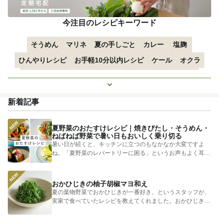
今注目のレシピキーワード
そうめん
マリネ
夏の手しごと
カレー
塩麹
ひんやりレシピ
お手軽10分以内レシピ
ケール
オクラ
空心菜
枝豆
すずかぼちゃ
つるむらさき
トマト
もっと見る
きゅうり
子どもにおすすめ
おつまみ
赤しそ
ズッキーニ
新着記事
とうもろこし
エスニック
夏野菜のおたすけレシピ｜焼きびたし・そうめん・
ねばねば野菜で暑い日もおいしく乗り切る
暑い日が続くと、キッチンに立つのもなかなか大変ですよ
ね。「夏野菜のレパートリーに困る」というお声もよく耳に
します。 そ...
おかひじきの柚子胡椒マヨ和え
夏の葉物野菜でおかひじきが一番好き、というスタッフが、
実家で食べていたレシピを教えてくれました。おかひじきの
シャキシャキ...