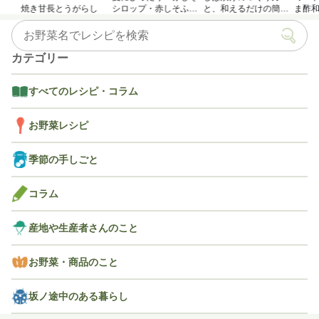
焼き甘長とうがらし
シロップ・赤しそふり
と、和えるだけの簡単
ま酢
かけのつくり方
アレンジレシピ
カテゴリー
すべてのレシピ・コラム
お野菜レシピ
季節の手しごと
コラム
産地や生産者さんのこと
お野菜・商品のこと
坂ノ途中のある暮らし