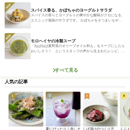
スパイス香る、かぼちゃのヨーグルトサラダ
スパイスの香りとヨーグルトの爽やかな酸味がクセになる、
エスニック風味のサラダです。 かぼちゃをさつまいもやじ
ゃがいもに...
モロヘイヤの冷製スープ
「ねばねば夏野菜のオリーブオイル和え」をスープにしたら
おいしそう！ というスタッフの声から生まれたレシピ。つ
めたく冷やし...
すべて見る
人気の記事
1
2
3
4
夏にぴったり！赤しそ
しば漬けのつくり方
ミニ