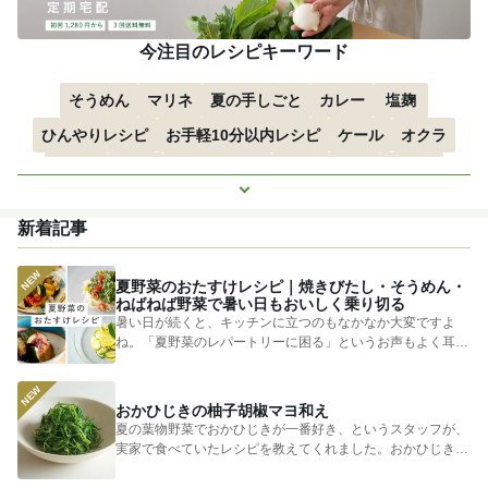
今注目のレシピキーワード
そうめん
マリネ
夏の手しごと
カレー
塩麹
ひんやりレシピ
お手軽10分以内レシピ
ケール
オクラ
空心菜
枝豆
すずかぼちゃ
つるむらさき
トマト
もっと見る
きゅうり
子どもにおすすめ
おつまみ
赤しそ
ズッキーニ
新着記事
とうもろこし
エスニック
夏野菜のおたすけレシピ｜焼きびたし・そうめん・
ねばねば野菜で暑い日もおいしく乗り切る
暑い日が続くと、キッチンに立つのもなかなか大変ですよ
ね。「夏野菜のレパートリーに困る」というお声もよく耳に
します。 そ...
おかひじきの柚子胡椒マヨ和え
夏の葉物野菜でおかひじきが一番好き、というスタッフが、
実家で食べていたレシピを教えてくれました。おかひじきの
シャキシャキ...