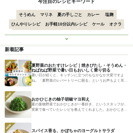
今注目のレシピキーワード
そうめん
マリネ
夏の手しごと
カレー
塩麹
ひんやりレシピ
お手軽10分以内レシピ
ケール
オクラ
空心菜
枝豆
すずかぼちゃ
つるむらさき
トマト
もっと見る
きゅうり
子どもにおすすめ
おつまみ
赤しそ
ズッキーニ
新着記事
とうもろこし
エスニック
夏野菜のおたすけレシピ｜焼きびたし・そうめん・
ねばねば野菜で暑い日もおいしく乗り切る
暑い日が続くと、キッチンに立つのもなかなか大変ですよ
ね。「夏野菜のレパートリーに困る」というお声もよく耳に
します。 そ...
おかひじきの柚子胡椒マヨ和え
夏の葉物野菜でおかひじきが一番好き、というスタッフが、
実家で食べていたレシピを教えてくれました。おかひじきの
シャキシャキ...
スパイス香る、かぼちゃのヨーグルトサラダ