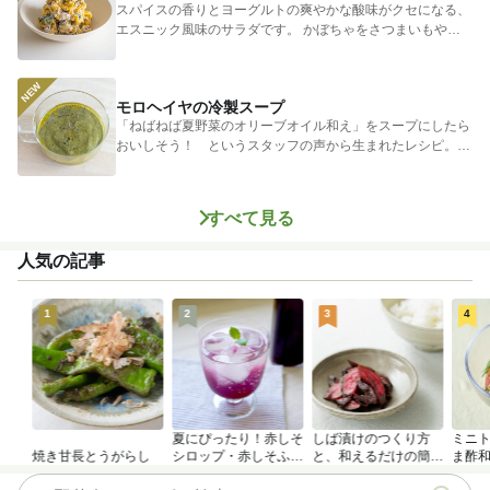
スパイスの香りとヨーグルトの爽やかな酸味がクセになる、
エスニック風味のサラダです。 かぼちゃをさつまいもやじ
ゃがいもに...
モロヘイヤの冷製スープ
「ねばねば夏野菜のオリーブオイル和え」をスープにしたら
おいしそう！ というスタッフの声から生まれたレシピ。つ
めたく冷やし...
すべて見る
人気の記事
1
2
3
4
夏にぴったり！赤しそ
しば漬けのつくり方
ミニ
焼き甘長とうがらし
シロップ・赤しそふり
と、和えるだけの簡単
ま酢
かけのつくり方
アレンジレシピ