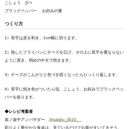
こしょう 少々
ブラックペッパー お好みの量
つくり方
1）長芋は皮を剥き、1cm幅に切ります。
2）熱したフライパンにチーズを広げ、その上に長芋を重ならない
ように置き、弱めの中火で焼きます。
3）チーズがこんがりと色づき固くなったらひっくり返します。
4）長芋に焼き色がついたら塩、こしょう、お好みでブラックペッ
パーを振ります。
◆レシピ考案者
坂ノ途中アンバサダー
@sakiko_0610_
彩りよく華やかな食卓は、見ているだけでお腹がすいてきそう。