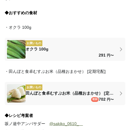
◆おすすめの食材
・オクラ 100g
お買いもの
オクラ 100g
291
円〜
・田んぼと食卓むすぶお米（品種おまかせ） [定期宅配]
お買いもの
田んぼと食卓むすぶお米（品種おまかせ） [定期宅配]
702
円〜
初回
◆レシピ考案者
坂ノ途中アンバサダー
@sakiko_0610_