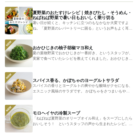
夏野菜のおたすけレシピ｜焼きびたし・そうめん・
ねばねば野菜で暑い日もおいしく乗り切る
暑い日が続くと、キッチンに立つのもなかなか大変ですよ
ね。「夏野菜のレパートリーに困る」というお声もよく耳に
します。 そ...
おかひじきの柚子胡椒マヨ和え
夏の葉物野菜でおかひじきが一番好き、というスタッフが、
実家で食べていたレシピを教えてくれました。おかひじきの
シャキシャキ...
スパイス香る、かぼちゃのヨーグルトサラダ
スパイスの香りとヨーグルトの爽やかな酸味がクセになる、
エスニック風味のサラダです。 かぼちゃをさつまいもやじ
ゃがいもに...
モロヘイヤの冷製スープ
「ねばねば夏野菜のオリーブオイル和え」をスープにしたら
おいしそう！ というスタッフの声から生まれたレシピ。つ
めたく冷やし...