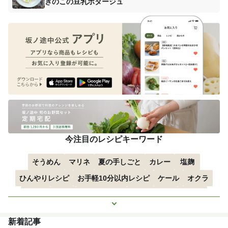
きのこの豆乳ポタージュ
今注目のレシピキーワード
そうめん
マリネ
夏の手しごと
カレー
塩麹
ひんやりレシピ
お手軽10分以内レシピ
ケール
オクラ
空心菜
枝豆
すずかぼちゃ
つるむらさき
トマト
もっと見る
きゅうり
子どもにおすすめ
おつまみ
赤しそ
ズッキーニ
新着記事
とうもろこし
エスニック