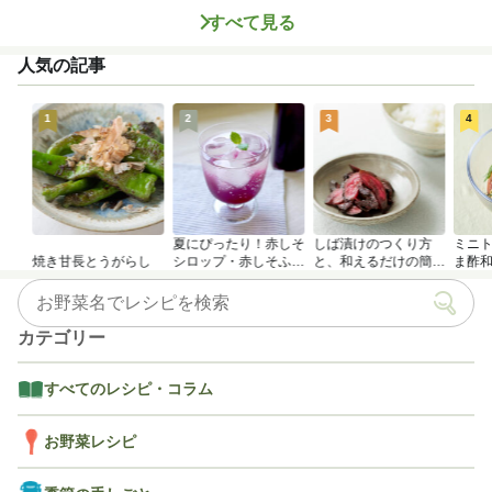
すべて見る
人気の記事
1
2
3
4
夏にぴったり！赤しそ
しば漬けのつくり方
ミニ
焼き甘長とうがらし
シロップ・赤しそふり
と、和えるだけの簡単
ま酢
かけのつくり方
アレンジレシピ
カテゴリー
すべてのレシピ・コラム
お野菜レシピ