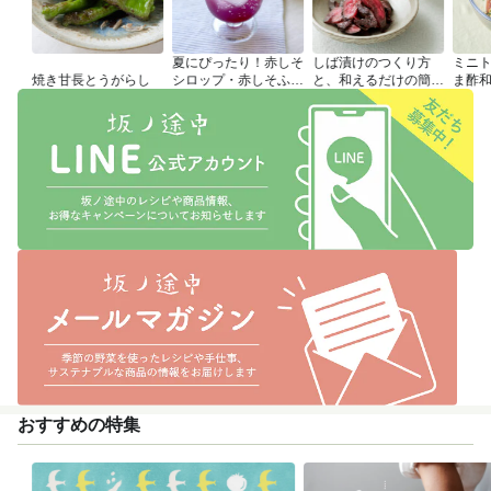
夏にぴったり！赤しそ
しば漬けのつくり方
ミニ
焼き甘長とうがらし
シロップ・赤しそふり
と、和えるだけの簡単
ま酢
かけのつくり方
アレンジレシピ
おすすめの特集