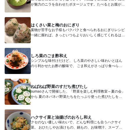
が魅力のニラを合わせたポタージュです。たべるとお腹がぽ
っと温まる、...
はくさい菜と梅のおにぎり
葉物が苦手なお子様もパクパクと食べられるおにぎりレシピ
一緒に握れば、きっといつもよりおいしく感じてくれるは
ず。梅...
しろ菜のごま酢和え
シンプルな味付けだけど、 しろ菜のやさしい味わいとほん
のり利かせたお酢の酸味で、 ごま和えがさっぱり食べられ
ます...
ねばねば野菜のすだち煮びたし
sumaoさんで開催した、「野菜を楽しむ料理教室～夏の会」
から 夏のネバネバ野菜たちをたっぷり使った煮びたしをご
紹介し...
ハクサイ菜と油揚げのおろし和え
クセのない優しい味わいで、どんな料理にも合うハクサイ
菜。 おひたしやお漬けもの、鍋もの、お味噌汁、スープな