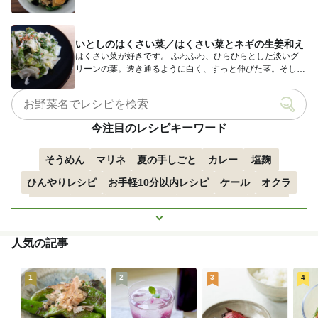
ど、ハク...
いとしのはくさい菜／はくさい菜とネギの生姜和え
はくさい菜が好きです。 ふわふわ、ひらひらとした淡いグ
リーンの葉。透き通るように白く、すっと伸びた茎。そし
て、主張しす...
今注目のレシピキーワード
そうめん
マリネ
夏の手しごと
カレー
塩麹
ひんやりレシピ
お手軽10分以内レシピ
ケール
オクラ
空心菜
枝豆
すずかぼちゃ
つるむらさき
トマト
もっと見る
きゅうり
子どもにおすすめ
おつまみ
赤しそ
ズッキーニ
人気の記事
とうもろこし
エスニック
1
2
3
4