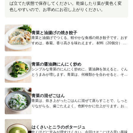
ば立てた状態で保存してください。乾燥したり葉が黄色く変
色しやすいので、お早めにお召し上がりください。
青菜と油揚げの焼き餃子
青菜と油揚げでつくる、軽やかな食感の焼き餃子です。おす
すめは、春菊。香り高さを味わえます。 材料（20個分） 青
菜（...
青菜の醤油麹にんにく炒め
シンプルな青菜のにんにく炒めに、醤油麹を加えると、ぐん
とうまみが増します。青菜は、何種類かを合わせると、それ
ぞれの風味が...
青菜の混ぜごはん
青菜は、炊き上がったごはんに混ぜて蒸らすことで、しっと
りながらも、歯ごたえよく、色鮮やかに仕上がります。おむ
すびにしても...
はくさいとニラのポタージュ
炊くほどに甘みが増すはくさい。今回はそこにほろ苦い風味