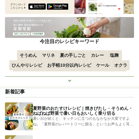
今注目のレシピキーワード
そうめん
マリネ
夏の手しごと
カレー
塩麹
ひんやりレシピ
お手軽10分以内レシピ
ケール
オクラ
空心菜
枝豆
すずかぼちゃ
つるむらさき
トマト
もっと見る
きゅうり
子どもにおすすめ
おつまみ
赤しそ
ズッキーニ
新着記事
とうもろこし
エスニック
夏野菜のおたすけレシピ｜焼きびたし・そうめん・
ねばねば野菜で暑い日もおいしく乗り切る
暑い日が続くと、キッチンに立つのもなかなか大変ですよ
ね。「夏野菜のレパートリーに困る」というお声もよく耳に
します。 そ...