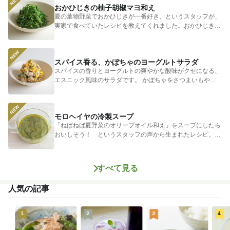
おかひじきの柚子胡椒マヨ和え
夏の葉物野菜でおかひじきが一番好き、というスタッフが、
実家で食べていたレシピを教えてくれました。おかひじきの
シャキシャキ...
スパイス香る、かぼちゃのヨーグルトサラダ
スパイスの香りとヨーグルトの爽やかな酸味がクセになる、
エスニック風味のサラダです。 かぼちゃをさつまいもやじ
ゃがいもに...
モロヘイヤの冷製スープ
「ねばねば夏野菜のオリーブオイル和え」をスープにしたら
おいしそう！ というスタッフの声から生まれたレシピ。つ
めたく冷やし...
すべて見る
人気の記事
1
2
3
4