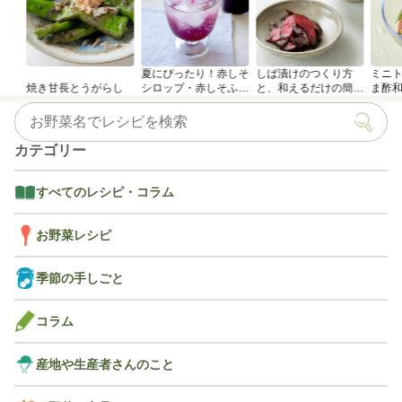
夏にぴったり！赤しそ
しば漬けのつくり方
ミニ
焼き甘長とうがらし
シロップ・赤しそふり
と、和えるだけの簡単
ま酢
かけのつくり方
アレンジレシピ
カテゴリー
すべてのレシピ・コラム
お野菜レシピ
季節の手しごと
コラム
産地や生産者さんのこと