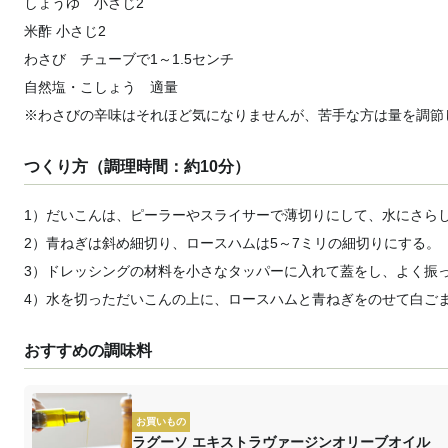
しょうゆ 小さじ2
米酢 小さじ2
わさび チューブで1～1.5センチ
自然塩・こしょう 適量
※わさびの辛味はそれほど気になりませんが、苦手な方は量を調節
つくり方（調理時間：約10分）
1）だいこんは、ピーラーやスライサーで薄切りにして、水にさら
2）青ねぎは斜め細切り、ロースハムは5～7ミリの細切りにする。
3）ドレッシングの材料を小さなタッパーに入れて蓋をし、よく振
4）水を切っただいこんの上に、ロースハムと青ねぎをのせて白ご
おすすめの調味料
お買いもの
ラグーソ エキストラヴァージンオリーブオイル