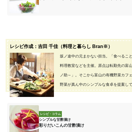
レシピ作成：吉田 千佳（料理と暮らし Bran※）
坂ノ途中の元まかない担当。「食べるこ
料理教室などを主催。原点は転勤先の富
ノ助～」。そこから富山の有機野菜カフ
野菜が真ん中のシンプルな食卓を提案し
レシピ・コラム
シンプルな甘酢漬け
彩りだいこんの甘酢漬け