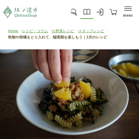
menu
Home
レシピ・コラム
お野菜レシピ
スタッフレシピ
乾物や柑橘をとり入れて、端境期を楽しもう｜3月のレシピ