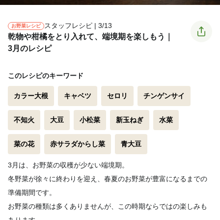
スタッフレシピ | 3/13
お野菜レシピ
乾物や柑橘をとり入れて、端境期を楽しもう｜
3月のレシピ
このレシピのキーワード
カラー大根
キャベツ
セロリ
チンゲンサイ
不知火
大豆
小松菜
新玉ねぎ
水菜
菜の花
赤サラダからし菜
青大豆
3月は、お野菜の収穫が少ない端境期。
冬野菜が徐々に終わりを迎え、春夏のお野菜が豊富になるまでの
準備期間です。
お野菜の種類は多くありませんが、この時期ならではの楽しみも