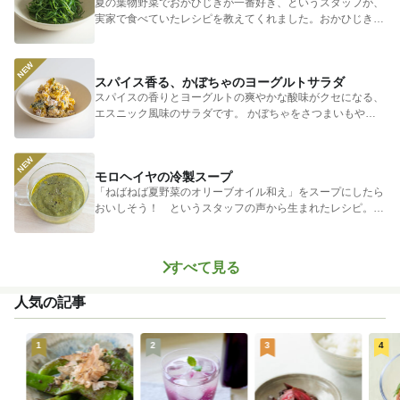
夏の葉物野菜でおかひじきが一番好き、というスタッフが、
実家で食べていたレシピを教えてくれました。おかひじきの
シャキシャキ...
スパイス香る、かぼちゃのヨーグルトサラダ
スパイスの香りとヨーグルトの爽やかな酸味がクセになる、
エスニック風味のサラダです。 かぼちゃをさつまいもやじ
ゃがいもに...
モロヘイヤの冷製スープ
「ねばねば夏野菜のオリーブオイル和え」をスープにしたら
おいしそう！ というスタッフの声から生まれたレシピ。つ
めたく冷やし...
すべて見る
人気の記事
1
2
3
4