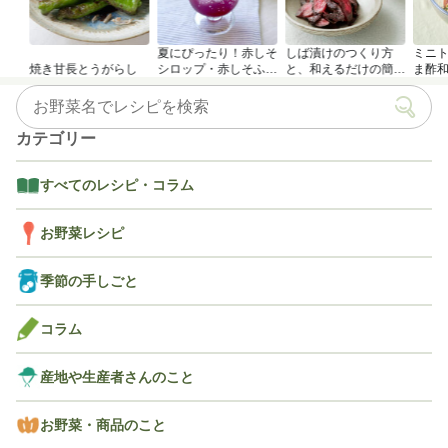
夏にぴったり！赤しそ
しば漬けのつくり方
ミニ
焼き甘長とうがらし
シロップ・赤しそふり
と、和えるだけの簡単
ま酢
かけのつくり方
アレンジレシピ
カテゴリー
すべてのレシピ・コラム
お野菜レシピ
季節の手しごと
コラム
産地や生産者さんのこと
お野菜・商品のこと