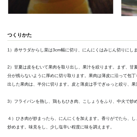
つくりかた
1）赤サラダからし菜は3cm幅に切り、にんにくはみじん切りにし
2）甘夏は皮をむいて果肉を取り出し、果汁を絞ります。まず、甘
分が残らないように厚めに切り取ります。果肉は薄皮に沿って包丁
出した果肉は、半分に切ります。皮と薄皮は手でぎゅっと絞り、果
3）フライパンを熱し、鶏ももひき肉、こしょうをふり、中火で炒
４）ひき肉が炒まったら、にんにくを加えます。香りがでたら、し
炒めます。味見をし、少し塩辛い程度に味を調えます。