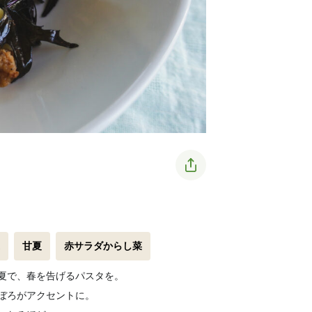
甘夏
赤サラダからし菜
夏で、春を告げるパスタを。
ぼろがアクセントに。