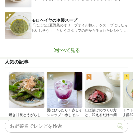
ゃがいもに...
モロヘイヤの冷製スープ
「ねばねば夏野菜のオリーブオイル和え」をスープにしたら
おいしそう！ というスタッフの声から生まれたレシピ。つ
めたく冷やし...
すべて見る
人気の記事
1
2
3
4
夏にぴったり！赤しそ
しば漬けのつくり方
ミニ
焼き甘長とうがらし
シロップ・赤しそふり
と、和えるだけの簡単
ま酢
かけのつくり方
アレンジレシピ