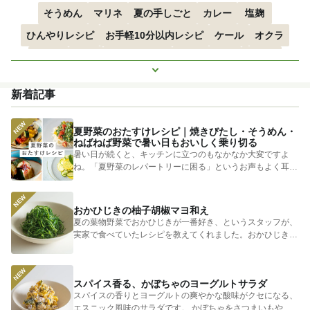
そうめん
マリネ
夏の手しごと
カレー
塩麹
ひんやりレシピ
お手軽10分以内レシピ
ケール
オクラ
空心菜
枝豆
すずかぼちゃ
つるむらさき
トマト
もっと見る
きゅうり
子どもにおすすめ
おつまみ
赤しそ
ズッキーニ
新着記事
とうもろこし
エスニック
夏野菜のおたすけレシピ｜焼きびたし・そうめん・
ねばねば野菜で暑い日もおいしく乗り切る
暑い日が続くと、キッチンに立つのもなかなか大変ですよ
ね。「夏野菜のレパートリーに困る」というお声もよく耳に
します。 そ...
おかひじきの柚子胡椒マヨ和え
夏の葉物野菜でおかひじきが一番好き、というスタッフが、
実家で食べていたレシピを教えてくれました。おかひじきの
シャキシャキ...
スパイス香る、かぼちゃのヨーグルトサラダ
スパイスの香りとヨーグルトの爽やかな酸味がクセになる、
エスニック風味のサラダです。 かぼちゃをさつまいもやじ