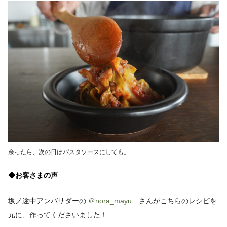
余ったら、次の日はパスタソースにしても。
◆お客さまの声
坂ノ途中アンバサダーの
＠nora_mayu
さんがこちらのレシピを
元に、作ってくださいました！