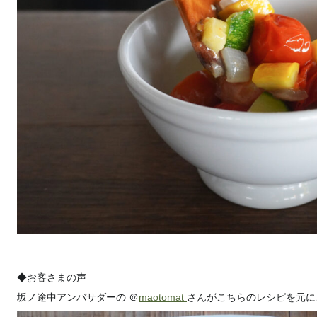
◆お客さまの声
坂ノ途中アンバサダーの ＠
maotomat
さんがこちらのレシピを元に