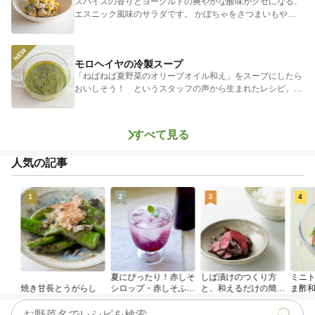
スパイスの香りとヨーグルトの爽やかな酸味がクセになる、
エスニック風味のサラダです。 かぼちゃをさつまいもやじ
ゃがいもに...
モロヘイヤの冷製スープ
「ねばねば夏野菜のオリーブオイル和え」をスープにしたら
おいしそう！ というスタッフの声から生まれたレシピ。つ
めたく冷やし...
すべて見る
人気の記事
1
2
3
4
夏にぴったり！赤しそ
しば漬けのつくり方
ミニ
焼き甘長とうがらし
シロップ・赤しそふり
と、和えるだけの簡単
ま酢
かけのつくり方
アレンジレシピ