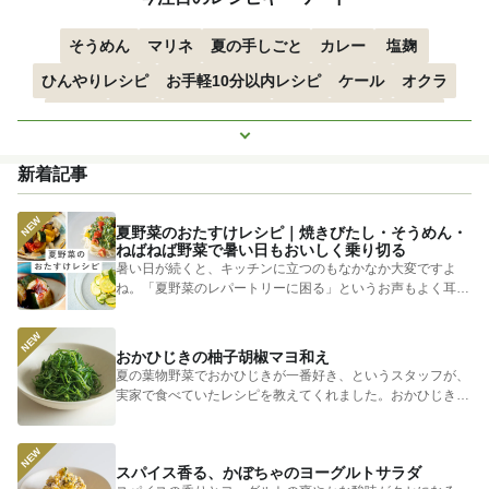
そうめん
マリネ
夏の手しごと
カレー
塩麹
ひんやりレシピ
お手軽10分以内レシピ
ケール
オクラ
空心菜
枝豆
すずかぼちゃ
つるむらさき
トマト
もっと見る
きゅうり
子どもにおすすめ
おつまみ
赤しそ
ズッキーニ
新着記事
とうもろこし
エスニック
夏野菜のおたすけレシピ｜焼きびたし・そうめん・
ねばねば野菜で暑い日もおいしく乗り切る
暑い日が続くと、キッチンに立つのもなかなか大変ですよ
ね。「夏野菜のレパートリーに困る」というお声もよく耳に
します。 そ...
おかひじきの柚子胡椒マヨ和え
夏の葉物野菜でおかひじきが一番好き、というスタッフが、
実家で食べていたレシピを教えてくれました。おかひじきの
シャキシャキ...
スパイス香る、かぼちゃのヨーグルトサラダ