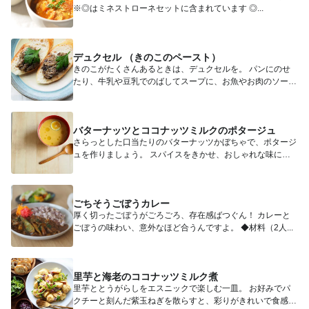
※◎はミネストローネセットに含まれています ◎...
デュクセル （きのこのペースト）
きのこがたくさんあるときは、デュクセルを。 パンにのせ
たり、牛乳や豆乳でのばしてスープに、お魚やお肉のソース
にして...
バターナッツとココナッツミルクのポタージュ
さらっとした口当たりのバターナッツかぼちゃで、ポタージ
ュを作りましょう。 スパイスをきかせ、おしゃれな味に仕
上げま...
ごちそうごぼうカレー
厚く切ったごぼうがごろごろ、存在感ばつぐん！ カレーと
ごぼうの味わい、意外なほど合うんですよ。 ◆材料（2人...
里芋と海老のココナッツミルク煮
里芋ととうがらしをエスニックで楽しむ一皿。 お好みでパ
クチーと刻んだ紫玉ねぎを散らすと、彩りがきれいで食感も