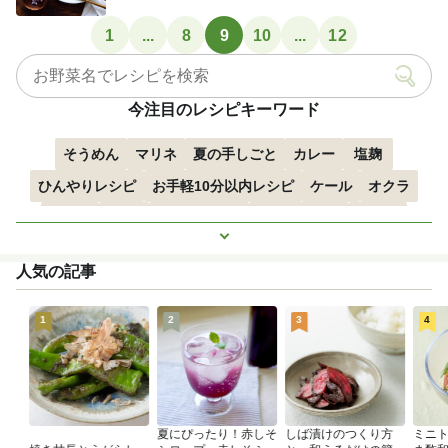
楽しめ...
1
...
8
9
10
...
12
今注目のレシピキーワード
そうめん
マリネ
夏の手しごと
カレー
塩麹
ひんやりレシピ
お手軽10分以内レシピ
ケール
オクラ
空心菜
枝豆
すずかぼちゃ
つるむらさき
トマト
もっと見る
きゅうり
子どもにおすすめ
おつまみ
赤しそ
ズッキーニ
人気の記事
とうもろこし
エスニック
1
2
3
4
夏にぴったり！赤しそ
しば漬けのつくり方
ミニ