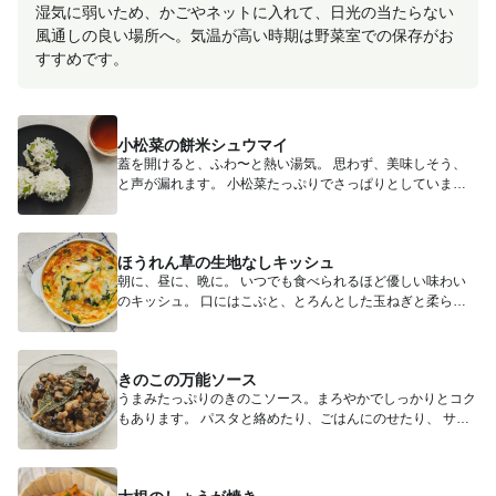
湿気に弱いため、かごやネットに入れて、日光の当たらない
風通しの良い場所へ。気温が高い時期は野菜室での保存がお
すすめです。
小松菜の餅米シュウマイ
蓋を開けると、ふわ〜と熱い湯気。 思わず、美味しそう、
と声が漏れます。 小松菜たっぷりでさっぱりとしています
が、...
ほうれん草の生地なしキッシュ
朝に、昼に、晩に。 いつでも食べられるほど優しい味わい
のキッシュ。 口にはこぶと、とろんとした玉ねぎと柔らか
いほ...
きのこの万能ソース
うまみたっぷりのきのこソース。まろやかでしっかりとコク
もあります。 パスタと絡めたり、ごはんにのせたり、 サラ
ダのト...