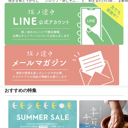
焼き甘長とうがらし
シロップ・赤しそふり
と、和えるだけの簡単
ま酢
かけのつくり方
アレンジレシピ
おすすめの特集