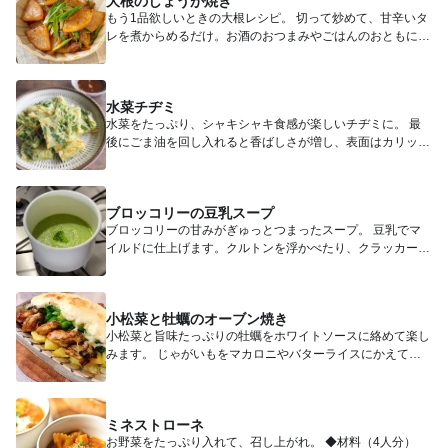
大根のしょうが焼き
もう1品欲しいときの大根レシピ。 切って炒めて、甘辛いタ
レを煮からめるだけ。お酒のおつまみやごはんのおともにぴ
ったり！...
水菜チヂミ
水菜をたっぷり、シャキシャキ食感が楽しいチヂミに。 最
後にごま油を回し入れると香ばしさが増し、表面はカリッ、
中はも...
ブロッコリーの豆乳スープ
ブロッコリーの甘みがぎゅっとつまったスープ。 豆乳でマ
イルドに仕上げます。クルトンを浮かべたり、クラッカーと
食べて...
小松菜と牡蠣のオーブン焼き
小松菜と旨味たっぷりの牡蠣をホワイトソースに絡めて楽し
みます。 じゃがいもをマカロニやバターライスにかえても
美味し...
ミネストローネ
お野菜をたっぷり入れて、召し上がれ。 ◆材料（4人分）