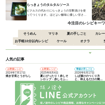
らっきょうのタルタルソース
ピクルスの代わりにらっきょうの甘酢漬けを使
ってつくります。 ほどよい酸味に優しい甘さ。
三つ葉やセリを加えると風味も...
今注目のレシピキーワ
そうめん
マリネ
夏の手しごと
カレー
お手軽10分以内レシピ
ケール
オクラ
つるむらさき
トマト
きゅうり
子どもにお
もっと見
ズッキーニ
とうもろこし
人気の記事
お野菜レシピ
お野菜レシピ
季節の手しごと
1
2
3
2024年7月17日
2025年8月4日
2026年6月17日
焼き甘長とうがらし
夏にぴったり！赤しそ
しば漬けのつくり方
シロップ・赤しそふり
と、和えるだけの簡単
かけのつくり方
アレンジレシピ