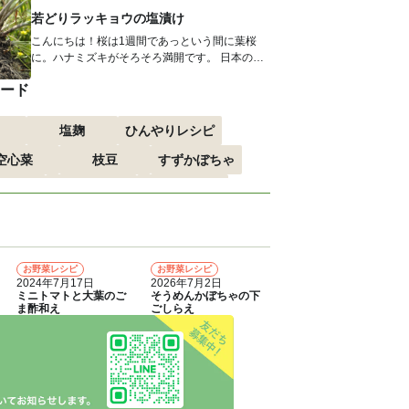
若どりラッキョウの塩漬け
こんにちは！桜は1週間であっという間に葉桜
に。ハナミズキがそろそろ満開です。 日本のハ
ナミズキの植栽は、約100年前、...
ード
塩麹
ひんやりレシピ
空心菜
枝豆
すずかぼちゃ
すすめ
おつまみ
赤しそ
る
エスニック
お野菜レシピ
お野菜レシピ
4
5
2024年7月17日
2026年7月2日
ミニトマトと大葉のご
そうめんかぼちゃの下
ま酢和え
ごしらえ