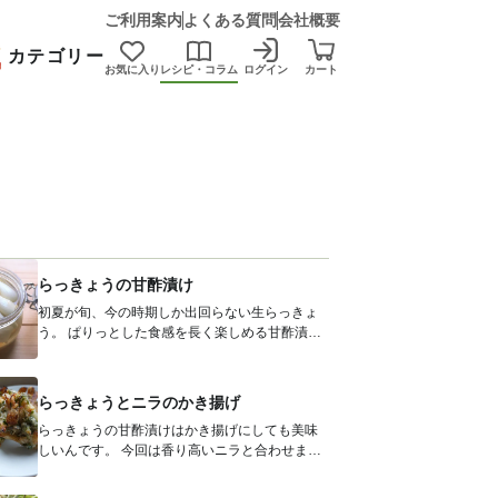
ご利用案内
よくある質問
会社概要
カテゴリー
お気に入り
レシピ・コラム
ログイン
カート
らっきょうの甘酢漬け
初夏が旬、今の時期しか出回らない生らっきょ
う。 ぱりっとした食感を長く楽しめる甘酢漬け
のレシピをご紹介します。箸休めや...
らっきょうとニラのかき揚げ
らっきょうの甘酢漬けはかき揚げにしても美味
しいんです。 今回は香り高いニラと合わせまし
た。らっきょうの甘酸っぱさが...