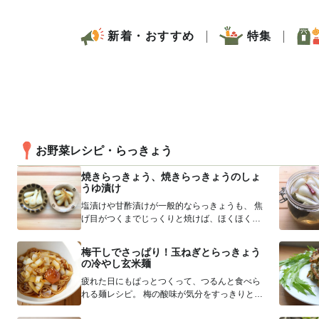
新着・おすすめ
特集
お野菜レシピ・らっきょう
焼きらっきょう、焼きらっきょうのしょ
うゆ漬け
塩漬けや甘酢漬けが一般的ならっきょうも、 焦
げ目がつくまでじっくりと焼けば、ほくほくの
食感になって、また違った味わいを楽...
梅干しでさっぱり！玉ねぎとらっきょう
の冷やし玄米麺
疲れた日にもぱっとつくって、つるんと食べら
れる麺レシピ。 梅の酸味が気分をすっきりとさ
せてくれます。梅干しをくずし、ザ...