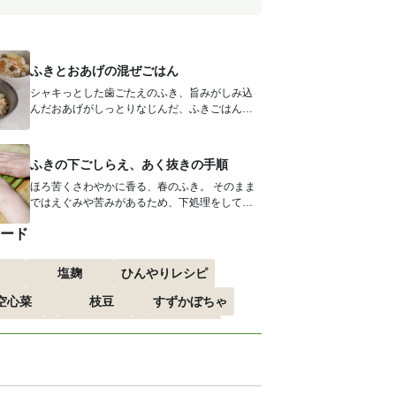
ふきとおあげの混ぜごはん
シャキっとした歯ごたえのふき、旨みがしみ込
んだおあげがしっとりなじんだ、ふきごはん。
ほろ苦く、さわやかな春の香りです。お...
ふきの下ごしらえ、あく抜きの手順
ほろ苦くさわやかに香る、春のふき。 そのまま
ではえぐみや苦みがあるため、下処理をしてか
ら調理します。 あく抜きをした...
ード
塩麹
ひんやりレシピ
空心菜
枝豆
すずかぼちゃ
すすめ
おつまみ
赤しそ
る
エスニック