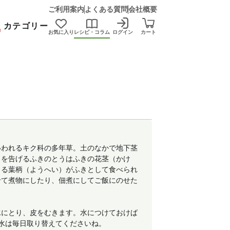
ご利用案内
よくある質問
会社概要
カテゴリー
お気に入り
レシピ・コラム
ログイン
カート
いわれるキク科の多年草。土のなかで地下茎
りを告げるふきのとうはふきの花茎（かけ
くる葉柄（ようへい）がふきとして食べられ
せて煮物にしたり、佃煮にしてご飯にのせた
水にとり、皮をむきます。水につけておけば
水は毎日取り替えてくださいね。