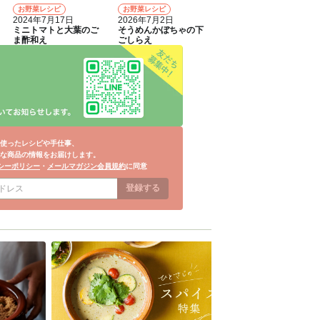
お野菜レシピ
お野菜レシピ
4
5
2024年7月17日
2026年7月2日
ミニトマトと大葉のご
そうめんかぼちゃの下
ま酢和え
ごしらえ
使ったレシピや手仕事、
な商品の情報をお届けします。
シーポリシー
・
メールマガジン会員規約
に同意
登録する