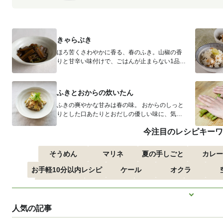
きゃらぶき
ほろ苦くさわやかに香る、春のふき。山椒の香
りと甘辛い味付けで、ごはんが止まらない1品
に。 材料（2人分） ふき...
ふきとおからの炊いたん
ふきの爽やかな甘みは春の味。 おからのしっと
りとした口あたりとおだしの優しい味に、気持
ちまで和らぎます。 ...
今注目のレシピキーワ
そうめん
マリネ
夏の手しごと
カレー
お手軽10分以内レシピ
ケール
オクラ
つるむらさき
トマト
きゅうり
子どもにお
もっと見
ズッキーニ
とうもろこし
人気の記事