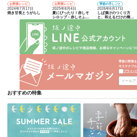
お野菜レシピ
お野菜レシピ
季節の手しごと
1
2
3
2024年7月17日
2025年8月4日
2026年6月17日
焼き甘長とうがらし
夏にぴったり！赤しそ
しば漬けのつくり方
シロップ・赤しそふり
と、和えるだけの簡単
かけのつくり方
アレンジレシピ
季節の野菜を
サステナブル
プライバ
おすすめの特集