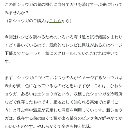
この新ショウガの旬の機会に自分でガリを漬けて一歩先に行って
みませんか？
（新ショウガのご購入は
こちら
から）
今回はレシピを調べるためのいろいろ寄り道と試行錯誤をまわり
くどく書いているので、最終的なレシピに興味がある方はページ
下部までぐるーっと一気にスクロールしていただければ幸いで
す。
まず、ショウガについて。ふつうの人がイメージするショウガは
表面が黄土色になっているものだと思いますが、これは、ひねシ
ョウガ、あるいは土ショウガという、収穫したショウガを冷暗所
などで保存したものです。産地として知られる高知では壕（ご
う）と呼ぶ年中温度が安定した洞窟を利用しています。新ショウ
ガは、保存する前の白くて葉が出る部分のピンク色が鮮やかでか
わいいものです。やわらかくて辛さも抑え気味。