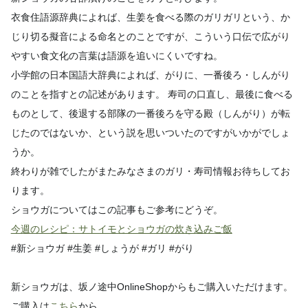
衣食住語源辞典によれば、生姜を食べる際のガリガリという、か
じり切る擬音による命名とのことですが、こういう口伝で広がり
やすい食文化の言葉は語源を追いにくいですね。
小学館の日本国語大辞典によれば、がりに、一番後ろ・しんがり
のことを指すとの記述があります。 寿司の口直し、最後に食べる
ものとして、後退する部隊の一番後ろを守る殿（しんがり）が転
じたのではないか、という説を思いついたのですがいかがでしょ
うか。
終わりが雑でしたがまたみなさまのガリ・寿司情報お待ちしてお
ります。
ショウガについてはこの記事もご参考にどうぞ。
今週のレシピ：サトイモとショウガの炊き込みご飯
#新ショウガ #生姜 #しょうが #ガリ #がり
新ショウガは、坂ノ途中OnlineShopからもご購入いただけます。
ご購入は
こちら
から