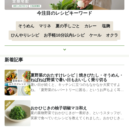
今注目のレシピキーワード
そうめん
マリネ
夏の手しごと
カレー
塩麹
ひんやりレシピ
お手軽10分以内レシピ
ケール
オクラ
空心菜
枝豆
すずかぼちゃ
つるむらさき
トマト
もっと見る
きゅうり
子どもにおすすめ
おつまみ
赤しそ
ズッキーニ
新着記事
とうもろこし
エスニック
夏野菜のおたすけレシピ｜焼きびたし・そうめん・
ねばねば野菜で暑い日もおいしく乗り切る
暑い日が続くと、キッチンに立つのもなかなか大変ですよ
ね。「夏野菜のレパートリーに困る」というお声もよく耳に
します。 そ...
おかひじきの柚子胡椒マヨ和え
夏の葉物野菜でおかひじきが一番好き、というスタッフが、
実家で食べていたレシピを教えてくれました。おかひじきの
シャキシャキ...