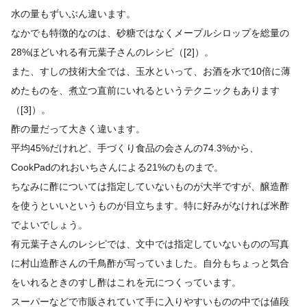
水の量もずいぶん違います。
なかでも特徴的なのは、砂糖ではなくメープルシロップを総量の
28%ほどいれる有元葉子さんのレシピ（[2]）。
また、すしの技術大全では、玉水といって、お酒を水で10倍に薄
めたものを、煮立つ直前にいれるというテクニックもあります
（[3]）。
酢の量だって大きく違います。
平均45%だけれど、手づくり食品の会さんの74.3%から、
CookPadのれおいちさんによる21%のものまで。
ちなみに酢については指定していないものが大半ですが、醸造酢
を使うといいというものが目立ちます。特に好みがなければ米酢
でよいでしょう。
有元葉子さんのレシピでは、文中では指定していないものの写真
に村山造酢さんの千鳥酢が写っていました。自分もちょっと気合
をいれるときのすし酢はこれを元につくっています。
スーパーなどで市販されていて手に入りやすいものの中では値段