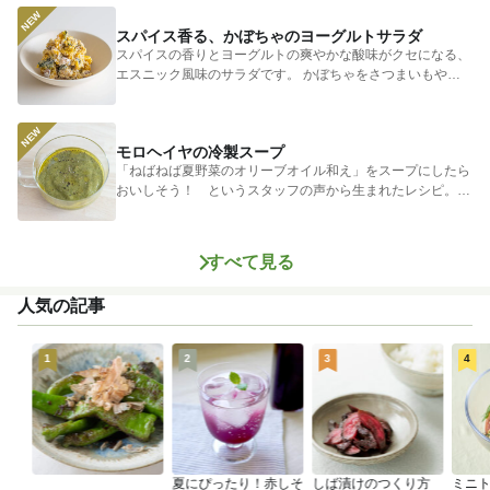
スパイス香る、かぼちゃのヨーグルトサラダ
スパイスの香りとヨーグルトの爽やかな酸味がクセになる、
エスニック風味のサラダです。 かぼちゃをさつまいもやじ
ゃがいもに...
モロヘイヤの冷製スープ
「ねばねば夏野菜のオリーブオイル和え」をスープにしたら
おいしそう！ というスタッフの声から生まれたレシピ。つ
めたく冷やし...
すべて見る
人気の記事
1
2
3
4
夏にぴったり！赤しそ
しば漬けのつくり方
ミニ