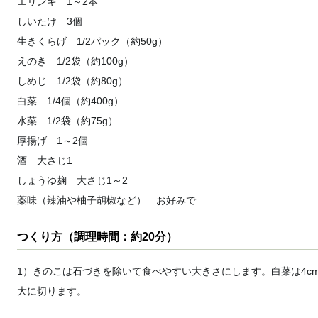
エリンギ 1～2本
しいたけ 3個
生きくらげ 1/2パック（約50g）
えのき 1/2袋（約100g）
しめじ 1/2袋（約80g）
白菜 1/4個（約400g）
水菜 1/2袋（約75g）
厚揚げ 1～2個
酒 大さじ1
しょうゆ麹 大さじ1～2
薬味（辣油や柚子胡椒など） お好みで
つくり方（調理時間：約20分）
1）きのこは石づきを除いて食べやすい大きさにします。白菜は4cm
大に切ります。