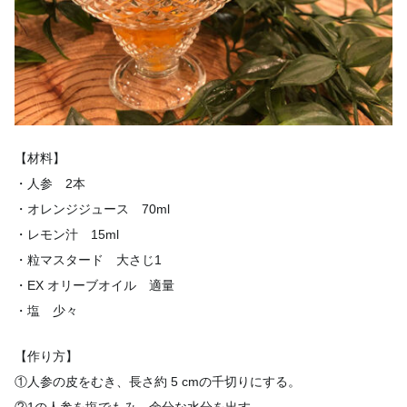
【材料】
・人参 2本
・オレンジジュース 70ml
・レモン汁 15ml
・粒マスタード 大さじ1
・EX オリーブオイル 適量
・塩 少々
【作り方】
①人参の皮をむき、長さ約 5 cmの千切りにする。
②1の人参を塩でもみ、余分な水分を出す。