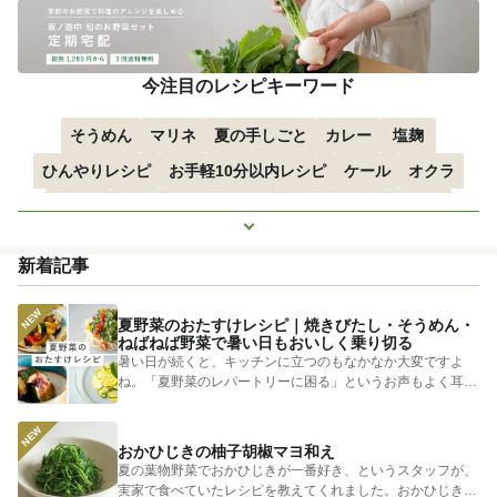
今注目のレシピキーワード
そうめん
マリネ
夏の手しごと
カレー
塩麹
ひんやりレシピ
お手軽10分以内レシピ
ケール
オクラ
空心菜
枝豆
すずかぼちゃ
つるむらさき
トマト
もっと見る
きゅうり
子どもにおすすめ
おつまみ
赤しそ
ズッキーニ
新着記事
とうもろこし
エスニック
夏野菜のおたすけレシピ｜焼きびたし・そうめん・
ねばねば野菜で暑い日もおいしく乗り切る
暑い日が続くと、キッチンに立つのもなかなか大変ですよ
ね。「夏野菜のレパートリーに困る」というお声もよく耳に
します。 そ...
おかひじきの柚子胡椒マヨ和え
夏の葉物野菜でおかひじきが一番好き、というスタッフが、
実家で食べていたレシピを教えてくれました。おかひじきの