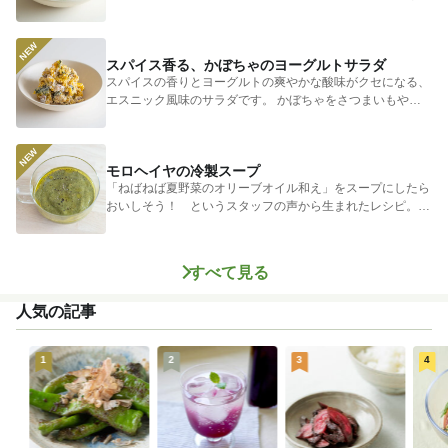
シャキシャキ...
スパイス香る、かぼちゃのヨーグルトサラダ
スパイスの香りとヨーグルトの爽やかな酸味がクセになる、
エスニック風味のサラダです。 かぼちゃをさつまいもやじ
ゃがいもに...
モロヘイヤの冷製スープ
「ねばねば夏野菜のオリーブオイル和え」をスープにしたら
おいしそう！ というスタッフの声から生まれたレシピ。つ
めたく冷やし...
すべて見る
人気の記事
1
2
3
4