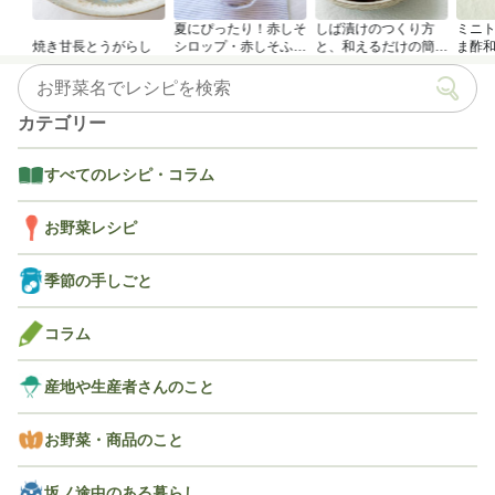
夏にぴったり！赤しそ
しば漬けのつくり方
ミニ
焼き甘長とうがらし
シロップ・赤しそふり
と、和えるだけの簡単
ま酢
かけのつくり方
アレンジレシピ
カテゴリー
すべてのレシピ・コラム
お野菜レシピ
季節の手しごと
コラム
産地や生産者さんのこと
お野菜・商品のこと
坂ノ途中のある暮らし