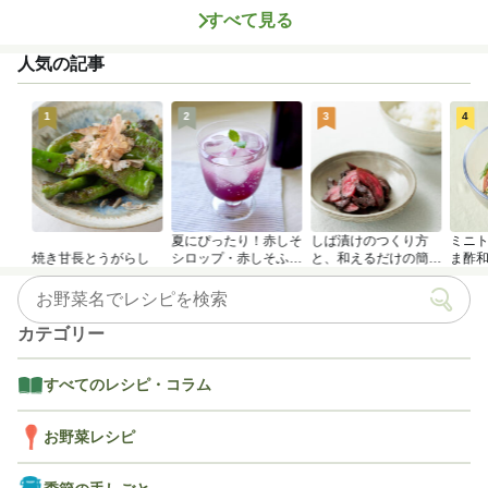
すべて見る
人気の記事
1
2
3
4
夏にぴったり！赤しそ
しば漬けのつくり方
ミニ
焼き甘長とうがらし
シロップ・赤しそふり
と、和えるだけの簡単
ま酢
かけのつくり方
アレンジレシピ
カテゴリー
すべてのレシピ・コラム
お野菜レシピ