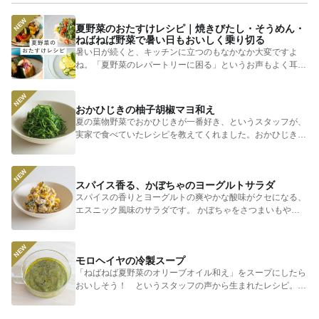
夏野菜のおたすけレシピ｜焼きびたし・そうめん・
ねばねば野菜で暑い日もおいしく乗り切る
暑い日が続くと、キッチンに立つのもなかなか大変ですよ
ね。「夏野菜のレパートリーに困る」というお声もよく耳に
します。 そ...
おかひじきの柚子胡椒マヨ和え
夏の葉物野菜でおかひじきが一番好き、というスタッフが、
実家で食べていたレシピを教えてくれました。おかひじきの
シャキシャキ...
スパイス香る、かぼちゃのヨーグルトサラダ
スパイスの香りとヨーグルトの爽やかな酸味がクセになる、
エスニック風味のサラダです。 かぼちゃをさつまいもやじ
ゃがいもに...
モロヘイヤの冷製スープ
「ねばねば夏野菜のオリーブオイル和え」をスープにしたら
おいしそう！ というスタッフの声から生まれたレシピ。つ
めたく冷やし...