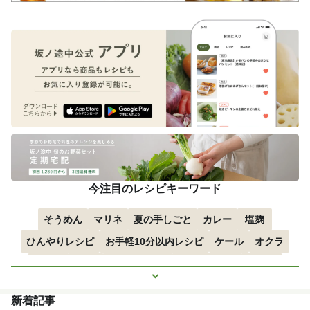
今注目のレシピキーワード
そうめん
マリネ
夏の手しごと
カレー
塩麹
ひんやりレシピ
お手軽10分以内レシピ
ケール
オクラ
空心菜
枝豆
すずかぼちゃ
つるむらさき
トマト
もっと見る
きゅうり
子どもにおすすめ
おつまみ
赤しそ
ズッキーニ
新着記事
とうもろこし
エスニック