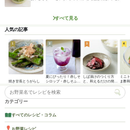
めたく冷やし...
すべて見る
人気の記事
1
2
3
4
夏にぴったり！赤しそ
しば漬けのつくり方
ミニ
焼き甘長とうがらし
シロップ・赤しそふり
と、和えるだけの簡単
ま酢
かけのつくり方
アレンジレシピ
カテゴリー
すべてのレシピ・コラム
お野菜レシピ