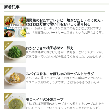
もっと見る
きゅうり
子どもにおすすめ
おつまみ
赤しそ
ズッキーニ
新着記事
とうもろこし
エスニック
夏野菜のおたすけレシピ｜焼きびたし・そうめん・
ねばねば野菜で暑い日もおいしく乗り切る
暑い日が続くと、キッチンに立つのもなかなか大変ですよ
ね。「夏野菜のレパートリーに困る」というお声もよく耳に
します。 そ...
おかひじきの柚子胡椒マヨ和え
夏の葉物野菜でおかひじきが一番好き、というスタッフが、
実家で食べていたレシピを教えてくれました。おかひじきの
シャキシャキ...
スパイス香る、かぼちゃのヨーグルトサラダ
スパイスの香りとヨーグルトの爽やかな酸味がクセになる、
エスニック風味のサラダです。 かぼちゃをさつまいもやじ
ゃがいもに...
モロヘイヤの冷製スープ
「ねばねば夏野菜のオリーブオイル和え」をスープにしたら
おいしそう！ というスタッフの声から生まれたレシピ。つ