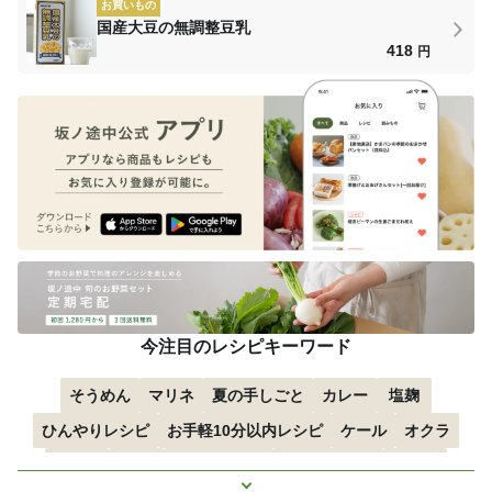
お買いもの
国産大豆の無調整豆乳
418
円
今注目のレシピキーワード
そうめん
マリネ
夏の手しごと
カレー
塩麹
ひんやりレシピ
お手軽10分以内レシピ
ケール
オクラ
空心菜
枝豆
すずかぼちゃ
つるむらさき
トマト