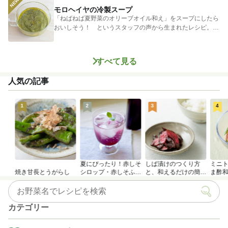
モロヘイヤの冷製スープ
「ねばねば夏野菜のオリーブオイル和え」をスープにしたら
おいしそう！ というスタッフの声から生まれたレシピ。つ
めたく冷やし...
すべて見る
人気の記事
1
2
3
4
夏にぴったり！赤しそ
しば漬けのつくり方
ミニ
焼き甘長とうがらし
シロップ・赤しそふり
と、和えるだけの簡単
ま酢
かけのつくり方
アレンジレシピ
カテゴリー