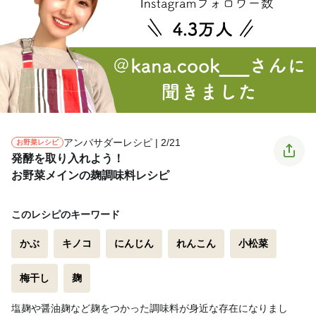
アンバサダーレシピ | 2/21
お野菜レシピ
発酵を取り入れよう！
お野菜メインの麹調味料レシピ
このレシピのキーワード
かぶ
キノコ
にんじん
れんこん
小松菜
梅干し
麹
塩麹や醤油麹など麹をつかった調味料が身近な存在になりまし