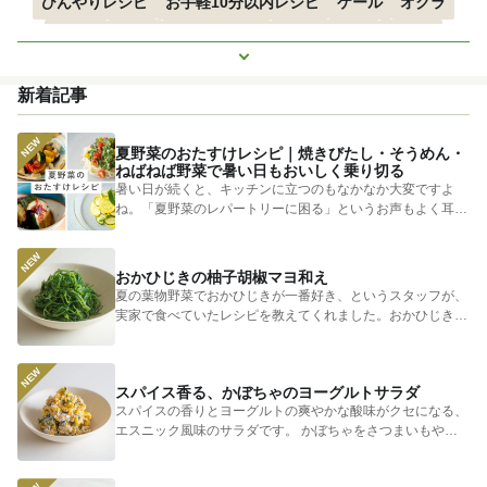
ひんやりレシピ
お手軽10分以内レシピ
ケール
オクラ
空心菜
枝豆
すずかぼちゃ
つるむらさき
トマト
もっと見る
きゅうり
子どもにおすすめ
おつまみ
赤しそ
ズッキーニ
新着記事
とうもろこし
エスニック
夏野菜のおたすけレシピ｜焼きびたし・そうめん・
ねばねば野菜で暑い日もおいしく乗り切る
暑い日が続くと、キッチンに立つのもなかなか大変ですよ
ね。「夏野菜のレパートリーに困る」というお声もよく耳に
します。 そ...
おかひじきの柚子胡椒マヨ和え
夏の葉物野菜でおかひじきが一番好き、というスタッフが、
実家で食べていたレシピを教えてくれました。おかひじきの
シャキシャキ...
スパイス香る、かぼちゃのヨーグルトサラダ
スパイスの香りとヨーグルトの爽やかな酸味がクセになる、
エスニック風味のサラダです。 かぼちゃをさつまいもやじ
ゃがいもに...