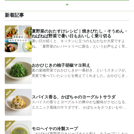
もっと見る
きゅうり
子どもにおすすめ
おつまみ
赤しそ
ズッキーニ
新着記事
とうもろこし
エスニック
夏野菜のおたすけレシピ｜焼きびたし・そうめん・
ねばねば野菜で暑い日もおいしく乗り切る
暑い日が続くと、キッチンに立つのもなかなか大変ですよ
ね。「夏野菜のレパートリーに困る」というお声もよく耳に
します。 そ...
おかひじきの柚子胡椒マヨ和え
夏の葉物野菜でおかひじきが一番好き、というスタッフが、
実家で食べていたレシピを教えてくれました。おかひじきの
シャキシャキ...
スパイス香る、かぼちゃのヨーグルトサラダ
スパイスの香りとヨーグルトの爽やかな酸味がクセになる、
エスニック風味のサラダです。 かぼちゃをさつまいもやじ
ゃがいもに...
モロヘイヤの冷製スープ
「ねばねば夏野菜のオリーブオイル和え」をスープにしたら