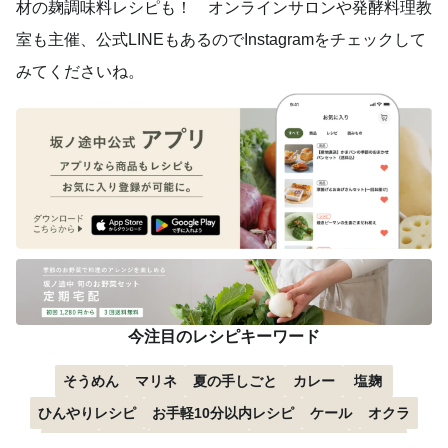
材の麹調味料レシピも！ オンラインサロンや発酵料理教
室も主催、公式LINEもあるのでInstagramをチェックして
みてくださいね。
今注目のレシピキーワード
そうめん
マリネ
夏の手しごと
カレー
塩麹
ひんやりレシピ
お手軽10分以内レシピ
ケール
オクラ
空心菜
枝豆
すずかぼちゃ
つるむらさき
トマト