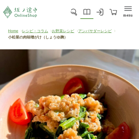
menu
Home
レシピ・コラム
お野菜レシピ
アンバサダーレシピ
小松菜の肉味噌がけ（しょうゆ麹）