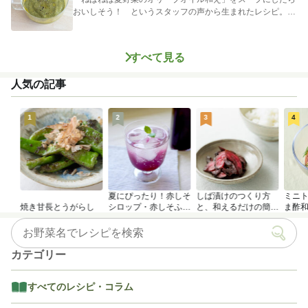
おいしそう！ というスタッフの声から生まれたレシピ。つ
めたく冷やし...
すべて見る
人気の記事
1
2
3
4
夏にぴったり！赤しそ
しば漬けのつくり方
ミニ
焼き甘長とうがらし
シロップ・赤しそふり
と、和えるだけの簡単
ま酢
かけのつくり方
アレンジレシピ
カテゴリー
すべてのレシピ・コラム