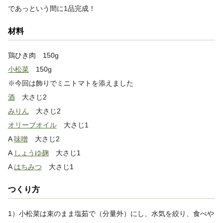
であっという間に1品完成！
材料
鶏ひき肉 150g
小松菜
150g
※今回は飾りでミニトマトを添えました
酒
大さじ2
みりん
大さじ2
オリーブオイル
大さじ1
A
味噌
大さじ2
A
しょうゆ麹
大さじ1
A
はちみつ
大さじ1
つくり方
1）小松菜は束のまま塩茹で（分量外）にし、水気を絞り、食べや