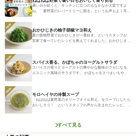
ねばねば野菜で暑い日もおいしく乗り切る
暑い日が続くと、キッチンに立つのもなかなか大変ですよ
ね。「夏野菜のレパートリーに困る」というお声もよく耳に
します。 そ...
おかひじきの柚子胡椒マヨ和え
夏の葉物野菜でおかひじきが一番好き、というスタッフが、
実家で食べていたレシピを教えてくれました。おかひじきの
シャキシャキ...
スパイス香る、かぼちゃのヨーグルトサラダ
スパイスの香りとヨーグルトの爽やかな酸味がクセになる、
エスニック風味のサラダです。 かぼちゃをさつまいもやじ
ゃがいもに...
モロヘイヤの冷製スープ
「ねばねば夏野菜のオリーブオイル和え」をスープにしたら
おいしそう！ というスタッフの声から生まれたレシピ。つ
めたく冷やし...
すべて見る