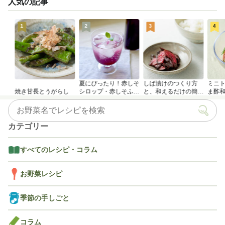
人気の記事
1
2
3
4
夏にぴったり！赤しそ
しば漬けのつくり方
ミニ
焼き甘長とうがらし
シロップ・赤しそふり
と、和えるだけの簡単
ま酢
かけのつくり方
アレンジレシピ
カテゴリー
すべてのレシピ・コラム
お野菜レシピ
季節の手しごと
コラム