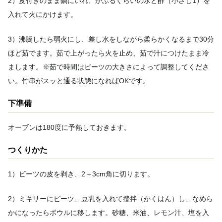
2）皮付きのまま鍋にいれ、かぶるぐらいの水と酢（小さじ1）を
入れて火にかけます。
3）沸騰したら弱火にし、差し水をしながら柔らかくなるまで30分
ほど茹でます。茹で上がったら火を止め、茹で汁につけたまま冷
まします。※茹で時間はビーツの大きさによって調整してくださ
い。竹串がスッと通る状態になればOKです。
下準備
オーブンは180度に予熱しておきます。
つくりかた
1）ビーツの皮を剥き、2～3cm角に切ります。
2）ミキサーにビーツ、豆乳を入れて攪拌（かくはん）し、なめら
かになったらボウルに移します。砂糖、米油、レモン汁、塩を入