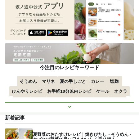
今注目のレシピキーワード
そうめん
マリネ
夏の手しごと
カレー
塩麹
ひんやりレシピ
お手軽10分以内レシピ
ケール
オクラ
空心菜
枝豆
すずかぼちゃ
つるむらさき
トマト
もっと見る
きゅうり
子どもにおすすめ
おつまみ
赤しそ
ズッキーニ
新着記事
とうもろこし
エスニック
夏野菜のおたすけレシピ｜焼きびたし・そうめん・