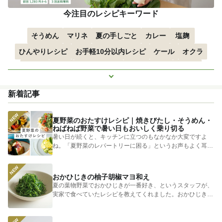
今注目のレシピキーワード
そうめん
マリネ
夏の手しごと
カレー
塩麹
ひんやりレシピ
お手軽10分以内レシピ
ケール
オクラ
空心菜
枝豆
すずかぼちゃ
つるむらさき
トマト
もっと見る
きゅうり
子どもにおすすめ
おつまみ
赤しそ
ズッキーニ
新着記事
とうもろこし
エスニック
夏野菜のおたすけレシピ｜焼きびたし・そうめん・
ねばねば野菜で暑い日もおいしく乗り切る
暑い日が続くと、キッチンに立つのもなかなか大変ですよ
ね。「夏野菜のレパートリーに困る」というお声もよく耳に
します。 そ...
おかひじきの柚子胡椒マヨ和え
夏の葉物野菜でおかひじきが一番好き、というスタッフが、
実家で食べていたレシピを教えてくれました。おかひじきの
シャキシャキ...