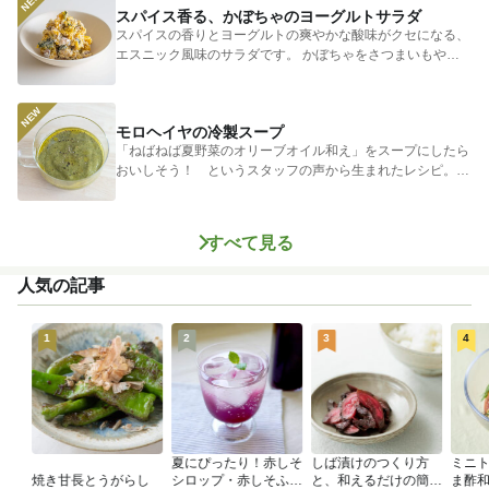
スパイス香る、かぼちゃのヨーグルトサラダ
スパイスの香りとヨーグルトの爽やかな酸味がクセになる、
エスニック風味のサラダです。 かぼちゃをさつまいもやじ
ゃがいもに...
モロヘイヤの冷製スープ
「ねばねば夏野菜のオリーブオイル和え」をスープにしたら
おいしそう！ というスタッフの声から生まれたレシピ。つ
めたく冷やし...
すべて見る
人気の記事
1
2
3
4
夏にぴったり！赤しそ
しば漬けのつくり方
ミニ
焼き甘長とうがらし
シロップ・赤しそふり
と、和えるだけの簡単
ま酢