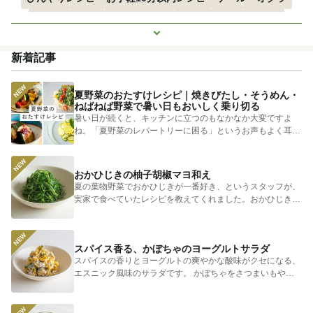
空心菜
枝豆
すずかぼちゃ
つるむらさき
トマト
もっと見る
きゅうり
子どもにおすすめ
おつまみ
赤しそ
ズッキーニ
新着記事
とうもろこし
エスニック
夏野菜のおたすけレシピ｜焼きびたし・そうめん・
ねばねば野菜で暑い日もおいしく乗り切る
暑い日が続くと、キッチンに立つのもなかなか大変ですよ
ね。「夏野菜のレパートリーに困る」というお声もよく耳に
します。 そ...
おかひじきの柚子胡椒マヨ和え
夏の葉物野菜でおかひじきが一番好き、というスタッフが、
実家で食べていたレシピを教えてくれました。おかひじきの
シャキシャキ...
スパイス香る、かぼちゃのヨーグルトサラダ
スパイスの香りとヨーグルトの爽やかな酸味がクセになる、
エスニック風味のサラダです。 かぼちゃをさつまいもやじ
ゃがいもに...