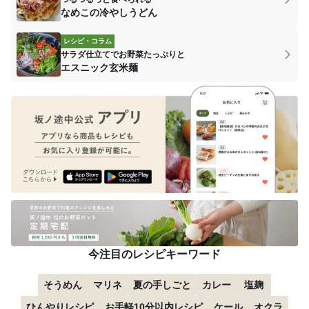
なめこの冷やしうどん
レシピ・コラム
サラダ仕立てでお野菜たっぷりと
エスニック玄米麺
今注目のレシピキーワード
そうめん
マリネ
夏の手しごと
カレー
塩麹
ひんやりレシピ
お手軽10分以内レシピ
ケール
オクラ