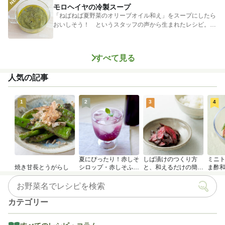
モロヘイヤの冷製スープ
「ねばねば夏野菜のオリーブオイル和え」をスープにしたら
おいしそう！ というスタッフの声から生まれたレシピ。つ
めたく冷やし...
すべて見る
人気の記事
1
2
3
4
夏にぴったり！赤しそ
しば漬けのつくり方
ミニ
焼き甘長とうがらし
シロップ・赤しそふり
と、和えるだけの簡単
ま酢
かけのつくり方
アレンジレシピ
カテゴリー