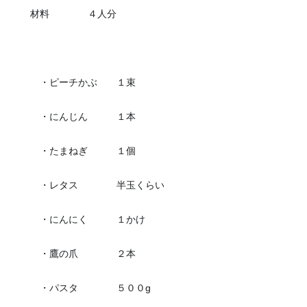
材料 ４人分
・ピーチかぶ １束
・にんじん １本
・たまねぎ １個
・レタス 半玉くらい
・にんにく １かけ
・鷹の爪 ２本
・パスタ ５００g