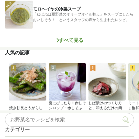
モロヘイヤの冷製スープ
「ねばねば夏野菜のオリーブオイル和え」をスープにしたら
おいしそう！ というスタッフの声から生まれたレシピ。つ
めたく冷やし...
すべて見る
人気の記事
1
2
3
4
夏にぴったり！赤しそ
しば漬けのつくり方
ミニ
焼き甘長とうがらし
シロップ・赤しそふり
と、和えるだけの簡単
ま酢
かけのつくり方
アレンジレシピ
カテゴリー