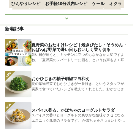
ひんやりレシピ
お手軽10分以内レシピ
ケール
オクラ
空心菜
枝豆
すずかぼちゃ
つるむらさき
トマト
もっと見る
きゅうり
子どもにおすすめ
おつまみ
赤しそ
ズッキーニ
新着記事
とうもろこし
エスニック
夏野菜のおたすけレシピ｜焼きびたし・そうめん・
ねばねば野菜で暑い日もおいしく乗り切る
暑い日が続くと、キッチンに立つのもなかなか大変ですよ
ね。「夏野菜のレパートリーに困る」というお声もよく耳に
します。 そ...
おかひじきの柚子胡椒マヨ和え
夏の葉物野菜でおかひじきが一番好き、というスタッフが、
実家で食べていたレシピを教えてくれました。おかひじきの
シャキシャキ...
スパイス香る、かぼちゃのヨーグルトサラダ
スパイスの香りとヨーグルトの爽やかな酸味がクセになる、
エスニック風味のサラダです。 かぼちゃをさつまいもやじ
ゃがいもに...