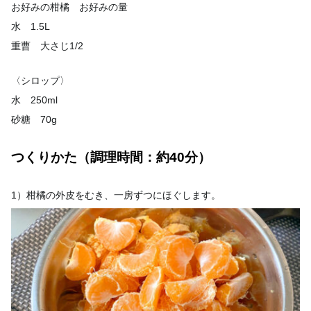
お好みの柑橘 お好みの量
水 1.5L
重曹 大さじ1/2
〈シロップ〉
水 250ml
砂糖 70g
つくりかた（調理時間：約40分）
1）柑橘の外皮をむき、一房ずつにほぐします。