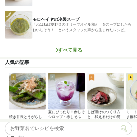
ゃがいもに...
モロヘイヤの冷製スープ
「ねばねば夏野菜のオリーブオイル和え」をスープにしたら
おいしそう！ というスタッフの声から生まれたレシピ。つ
めたく冷やし...
すべて見る
人気の記事
1
2
3
4
夏にぴったり！赤しそ
しば漬けのつくり方
ミニ
焼き甘長とうがらし
シロップ・赤しそふり
と、和えるだけの簡単
ま酢
かけのつくり方
アレンジレシピ