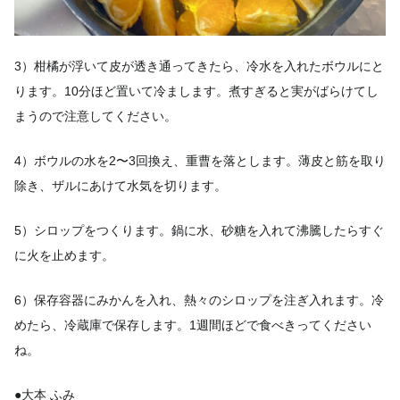
3）柑橘が浮いて皮が透き通ってきたら、冷水を入れたボウルにと
ります。10分ほど置いて冷まします。煮すぎると実がばらけてし
まうので注意してください。
4）ボウルの水を2〜3回換え、重曹を落とします。薄皮と筋を取り
除き、ザルにあけて水気を切ります。
5）シロップをつくります。鍋に水、砂糖を入れて沸騰したらすぐ
に火を止めます。
6）保存容器にみかんを入れ、熱々のシロップを注ぎ入れます。冷
めたら、冷蔵庫で保存します。1週間ほどで食べきってください
ね。
●大本 ふみ