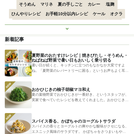
そうめん
マリネ
夏の手しごと
カレー
塩麹
ひんやりレシピ
お手軽10分以内レシピ
ケール
オクラ
空心菜
枝豆
すずかぼちゃ
つるむらさき
トマト
もっと見る
きゅうり
子どもにおすすめ
おつまみ
赤しそ
ズッキーニ
新着記事
とうもろこし
エスニック
夏野菜のおたすけレシピ｜焼きびたし・そうめん・
ねばねば野菜で暑い日もおいしく乗り切る
暑い日が続くと、キッチンに立つのもなかなか大変ですよ
ね。「夏野菜のレパートリーに困る」というお声もよく耳に
します。 そ...
おかひじきの柚子胡椒マヨ和え
夏の葉物野菜でおかひじきが一番好き、というスタッフが、
実家で食べていたレシピを教えてくれました。おかひじきの
シャキシャキ...
スパイス香る、かぼちゃのヨーグルトサラダ
スパイスの香りとヨーグルトの爽やかな酸味がクセになる、
エスニック風味のサラダです。 かぼちゃをさつまいもやじ